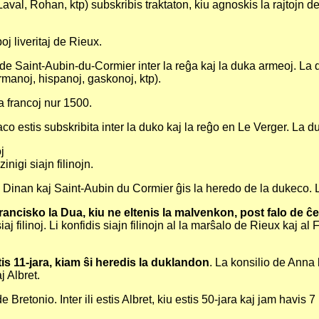
Laval, Rohan, ktp) subskribis traktaton, kiu agnoskis la rajtojn d
j liveritaj de Rieux.
 de Saint-Aubin-du-Cormier inter la reĝa kaj la duka armeoj. La 
rmanoj, hispanoj, gaskonoj, ktp).
a francoj nur 1500.
co estis subskribita inter la duko kaj la reĝo en Le Verger. La d
j
nigi siajn filinojn.
Dinan kaj Saint-Aubin du Cormier ĝis la heredo de la dukeco. L
ncisko la Dua, kiu ne eltenis la malvenkon, post falo de ĉe
aj filinoj. Li konfidis siajn filinojn al la marŝalo de Rieux kaj 
tis 11-jara, kiam ŝi heredis la duklandon
. La konsilio de Anna 
 Albret.
e Bretonio. Inter ili estis Albret, kiu estis 50-jara kaj jam havis