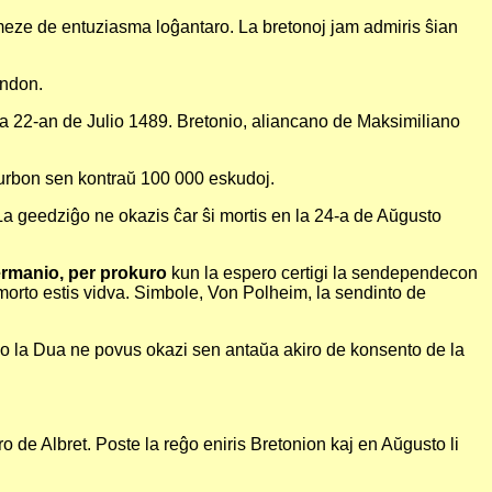
 meze de entuziasma loĝantaro. La bretonoj jam admiris ŝian
andon.
 la 22-an de Julio 1489. Bretonio, aliancano de Maksimiliano
a urbon sen kontraŭ 100 000 eskudoj.
). La geedziĝo ne okazis ĉar ŝi mortis en la 24-a de Aŭgusto
ermanio, per prokuro
kun la espero certigi la sendependecon
 morto estis vidva. Simbole, Von Polheim, la sendinto de
cisko la Dua ne povus okazi sen antaŭa akiro de konsento de la
ro de Albret. Poste la reĝo eniris Bretonion kaj en Aŭgusto li