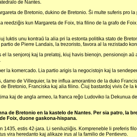
katedralo de Nantes.
areta de Bretonio, dukino de Bretonio. Ŝi multe suferis pro la p
reedziĝis kun Margareta de Foix, tria filino de la grafo de Foix. 
kiuj luktis unu kontraŭ la alia pri la estonta politika stato de Br
 partio de Pierre Landais, la trezoristo, favora al la rezistado kon
l la senjoroj kaj la prelatoj, kiuj havis bienojn, pensionojn aŭ av
.
 per la komercado. Lia partio arigis la negocistojn kaj la sendepe
 damo de Villequier, la tre influa amorantino de la duko Francis
 Bretonio, Franciska kaj alia filino. Ĉiuj bastardoj vivis ĉe la 
ima kaj de angla armeo, la franca reĝo Ludoviko la Dekunua devis
a de Bretonio en la kastelo de Nantes. Per sia patro, la br
a de Foix, duone gaskona-hispana.
 1435, estis 42-jara. Li seniluziiĝis. Kompreneble li preferis fil
tus vira heredanto kaj alikaze irus al la familio de Pentievro.