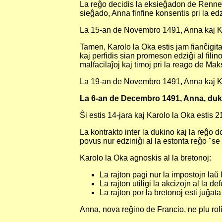
La reĝo decidis la eksieĝadon de Rennes.
sieĝado, Anna finfine konsentis pri la edz
La 15-an de Novembro 1491, Anna kaj Kar
Tamen, Karolo la Oka estis jam fianĉigita
kaj perfidis sian promeson edziĝi al fili
malfacilaĵoj kaj timoj pri la reago de Maks
La 19-an de Novembro 1491, Anna kaj K
La 6-an de Decembro 1491, Anna, dukin
Ŝi estis 14-jara kaj Karolo la Oka estis 21
La kontrakto inter la dukino kaj la reĝo d
povus nur edziniĝi al la estonta reĝo "se l
Karolo la Oka agnoskis al la bretonoj:
La rajton pagi nur la impostojn laŭ
La rajton utiligi la akcizojn al la d
La rajton por la bretonoj esti juĝat
Anna, nova reĝino de Francio, ne plu roli