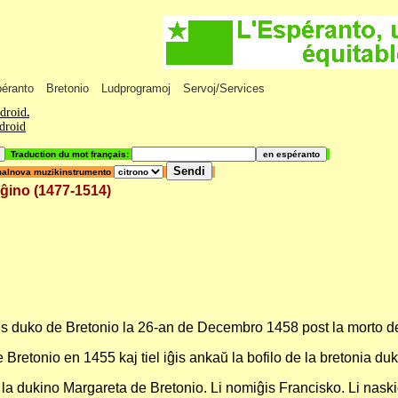
péranto
Bretonio
Ludprogramoj
Servoj/Services
ndroid
.
ndroid
Traduction du mot français:
malnova muzikinstrumento
eĝino (1477-1514)
ĝis duko de Bretonio la 26-an de Decembro 1458 post la morto de
Bretonio en 1455 kaj tiel iĝis ankaŭ la bofilo de la bretonia du
 la dukino Margareta de Bretonio. Li nomiĝis Francisko. Li nask