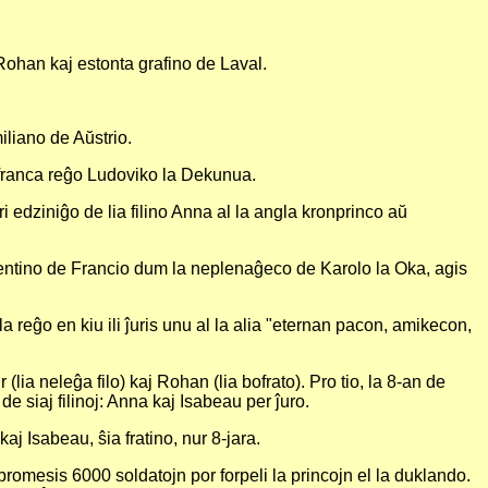
ohan kaj estonta grafino de Laval.
iliano de Aŭstrio.
 franca reĝo Ludoviko la Dekunua.
edziniĝo de lia filino Anna al la angla kronprinco aŭ
egentino de Francio dum la neplenaĝeco de Karolo la Oka, agis
la reĝo en kiu ili ĵuris unu al la alia "eternan pacon, amikecon,
lia neleĝa filo) kaj Rohan (lia bofrato). Pro tio, la 8-an de
 siaj filinoj: Anna kaj Isabeau per ĵuro.
aj Isabeau, ŝia fratino, nur 8-jara.
romesis 6000 soldatojn por forpeli la princojn el la duklando.