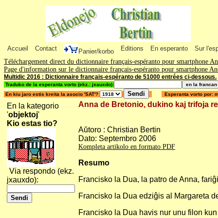
Accueil
Contact
Editions
En esperanto
Sur l'es
Panier/korbo
Téléchargement direct du dictionnaire français-espéranto pour smartphone A
Page d'information sur le dictionnaire français-espéranto pour smartphone A
Multidic 2016 : Dictionnaire français-espéranto de 51000 entrées ci-dessous.
Traduko de la esperanta vorto (ekz.: jxauxdo):
En kiu jaro estis kreita la asocio 'SAT'?
Esperanta vorto por: 
Anna de Bretonio, dukino kaj trifoja r
En la kategorio
'
objektoj
'
Kio estas tio?
Aŭtoro : Christian Bertin
Dato: Septembro 2006
Kompleta artikolo en formato PDF
Resumo
Via respondo (ekz.
Francisko la Dua, la patro de Anna, fari
jxauxdo):
Francisko la Dua edziĝis al Margareta de 
Francisko la Dua havis nur unu filon kun