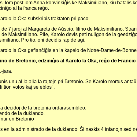
 Iom post iom Anna konvinkiĝis ke Maksimiliano, kiu batalis ko
iniĝo al la franca reĝo.
olo la Oka subskribis traktaton pri paco.
 de 7 jaroj al Margareta de Aŭstrio, filino de Maksimiliano. Stran
no de Maksimiliano. Plie, Karolo devis peti nuligon de la geedzi
imiliano. Pro tio, oni decidis rapide agi.
arolo la Oka gefianĉiĝis en la kapelo de Notre-Dame-de-Bonn
o de Bretonio, edziniĝis al Karolo la Oka, reĝo de Francio
-jara.
onis unu al la alia la rajtojn pri Bretonio. Se Karolo mortus antaŭ
i tion volos kaj se eblos".
 la decidoj de la bretonia ordarasembleo,
efendo de la duklando,
a nur en Bretonio
s en la administrado de la duklando. Ŝi naskis 4 infanojn sed neni