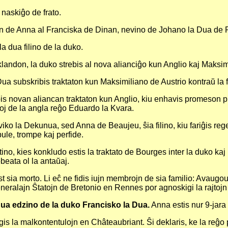
naskiĝo de frato.
n de Anna al Franciska de Dinan, nevino de Johano la Dua de R
a dua filino de la duko.
klandon, la duko strebis al nova alianciĝo kun Anglio kaj Maksim
Dua subskribis traktaton kun Maksimiliano de Austrio kontraŭ la
s novan aliancan traktaton kun Anglio, kiu enhavis promeson pri 
oj de la angla reĝo Eduardo la Kvara.
iko la Dekunua, sed Anna de Beaujeu, ŝia filino, kiu fariĝis r
pule, trompe kaj perfide.
tino, kies konkludo estis la traktato de Bourges inter la duko kaj 
obeata ol la antaŭaj.
sia morto. Li eĉ ne fidis iujn membrojn de sia familio: Avaugour (
ralajn Ŝtatojn de Bretonio en Rennes por agnoskigi la rajtojn de
dua edzino de la duko Francisko la Dua.
Anna estis nur 9-jara k
s la malkontentulojn en Châteaubriant. Ŝi deklaris, ke la reĝo p