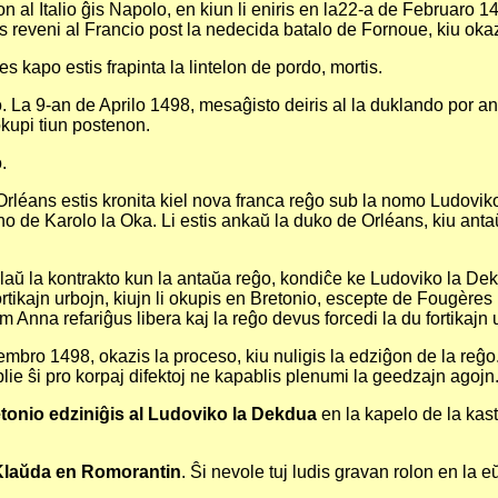
 al Italio ĝis Napolo, en kiun li eniris en la22-a de Februaro 1
 reveni al Francio post la nedecida batalo de Fornoue, kiu okaz
s kapo estis frapinta la lintelon de pordo, mortis.
no. La 9-an de Aprilo 1498, mesaĝisto deiris al la duklando por a
upi tiun postenon.
.
rléans estis kronita kiel nova franca reĝo sub la nomo Ludoviko
ino de Karolo la Oka. Li estis ankaŭ la duko de Orléans, kiu ant
, laŭ la kontrakto kun la antaŭa reĝo, kondiĉe ke Ludoviko la D
rtikajn urbojn, kiujn li okupis en Bretonio, escepte de Fougères
 Anna refariĝus libera kaj la reĝo devus forcedi la du fortikajn 
mbro 1498, okazis la proceso, kiu nuligis la edziĝon de la reĝo
lie ŝi pro korpaj difektoj ne kapablis plenumi la geedzajn agojn
tonio edziniĝis al Ludoviko la Dekdua
en la kapelo de la kaste
 Klaŭda en Romorantin
. Ŝi nevole tuj ludis gravan rolon en la e