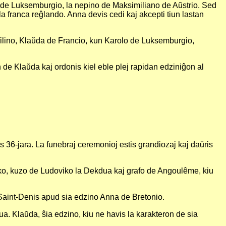
lo de Luksemburgio, la nepino de Maksimiliano de Aŭstrio. Sed
 la franca reĝlando. Anna devis cedi kaj akcepti tiun lastan
filino, Klaŭda de Francio, kun Karolo de Luksemburgio,
 de Klaŭda kaj ordonis kiel eble plej rapidan edziniĝon al
tis 36-jara. La funebraj ceremonioj estis grandiozaj kaj daŭris
isko, kuzo de Ludoviko la Dekdua kaj grafo de Angoulême, kiu
 Saint-Denis apud sia edzino Anna de Bretonio.
. Klaŭda, ŝia edzino, kiu ne havis la karakteron de sia