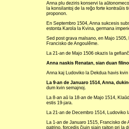
Anna plu deziris konservi la aŭtonomecon
la konsilantoj de la reĝo forte kontraŭis 
proponon.
En Septembro 1504, Anna sukcesis subskri
estonta Karola la Kvina, germana imperi
Sed post grava malsano, en Majo 1505, la 
Francisko de Angoulême.
La 21-an de Majo 1506 okazis la gefian
Anna naskis Renatan, sian duan filino
Anna kaj Ludoviko la Dekdua havis kvin 
La 9-an de Januaro 1514, Anna, dukino
dum kvin semajnoj.
La 8-an aŭ la 18-an de Majo 1514, Klaŭda
estis 19-jara.
La 21-an de Decembro 1514, Ludoviko la 
La 1-an de Januaro 1515, Francisko de A
patrino, forcedis ĉiujn siajn rajton pri la