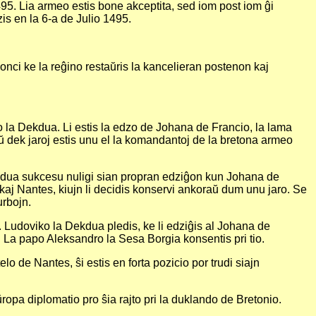
495. Lia armeo estis bone akceptita, sed iom post iom ĝi
is en la 6-a de Julio 1495.
nonci ke la reĝino restaŭris la kancelieran postenon kaj
 la Dekdua. Li estis la edzo de Johana de Francio, la lama
aŭ dek jaroj estis unu el la komandantoj de la bretona armeo
ekdua sukcesu nuligi sian propran edziĝon kun Johana de
 kaj Nantes, kiujn li decidis konservi ankoraŭ dum unu jaro. Se
urbojn.
. Ludoviko la Dekdua pledis, ke li edziĝis al Johana de
. La papo Aleksandro la Sesa Borgia konsentis pri tio.
lo de Nantes, ŝi estis en forta pozicio por trudi siajn
ŭropa diplomatio pro ŝia rajto pri la duklando de Bretonio.