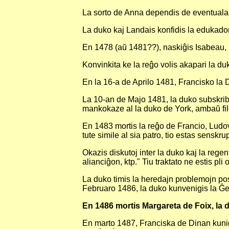
La sorto de Anna dependis de eventuala 
La duko kaj Landais konfidis la edukado
En 1478 (aŭ 1481??), naskiĝis Isabeau, l
Konvinkita ke la reĝo volis akapari la du
En la 16-a de Aprilo 1481, Francisko la 
La 10-an de Majo 1481, la duko subskribi
mankokaze al la duko de York, ambaŭ fil
En 1483 mortis la reĝo de Francio, Ludov
tute simile al sia patro, tio estas senskru
Okazis diskutoj inter la duko kaj la regen
alianciĝon, ktp." Tiu traktato ne estis pli 
La duko timis la heredajn problemojn post 
Februaro 1486, la duko kunvenigis la Ĝene
En 1486 mortis Margareta de Foix, la 
En marto 1487, Franciska de Dinan kunigi