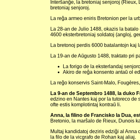
Interŝanĝe, la bretoniaj senjoroj (Rieux, 
bretoniaj senjoroj.
La reĝa armeo eniris Bretonion per la urbo
La 28-an de Julio 1488, okazis la batalo
4600 eksterbretoniaj soldatoj (angloj, ge
La bretonoj perdis 6000 batalantojn kaj l
La 19-an de Aŭgusto 1488, traktato pri pa
La forigo de la eksterlandaj senjoro
Akiro de reĝa konsento antaŭ ol edzi
La reĝo konservis Saint-Malo, Fougères, 
La 9-an de Septembro 1488, la duko Fra
edzino en Nantes kaj por la tutoreco de si
ofte estis komplotintaj kontraŭ li.
Anna, la filino de Francisko la Dua, es
Bretonio, la marŝalo de Rieux, Dunois kaj
Multaj kandidatoj deziris edziĝi al Anna d
la filo de la vicgrafo de Rohan kaj aliaj.