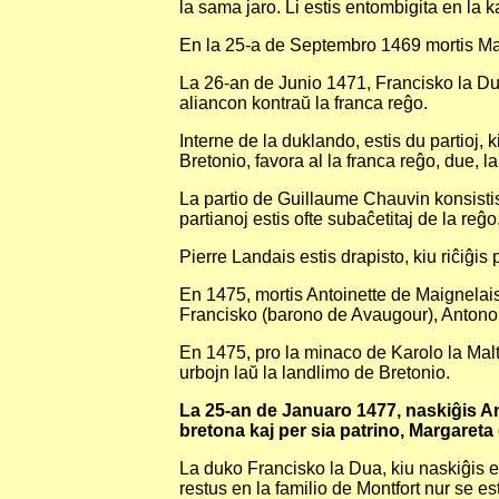
la sama jaro. Li estis entombigita en la 
En la 25-a de Septembro 1469 mortis Marg
La 26-an de Junio 1471, Francisko la Dua 
aliancon kontraŭ la franca reĝo.
Interne de la duklando, estis du partioj, 
Bretonio, favora al la franca reĝo, due, la
La partio de Guillaume Chauvin konsistis e
partianoj estis ofte subaĉetitaj de la reĝo
Pierre Landais estis drapisto, kiu riĉiĝis
En 1475, mortis Antoinette de Maignelais,
Francisko (barono de Avaugour), Antono de
En 1475, pro la minaco de Karolo la Malt
urbojn laŭ la landlimo de Bretonio.
La 25-an de Januaro 1477, naskiĝis Ann
bretona kaj per sia patrino, Margaret
La duko Francisko la Dua, kiu naskiĝis en
restus en la familio de Montfort nur se es