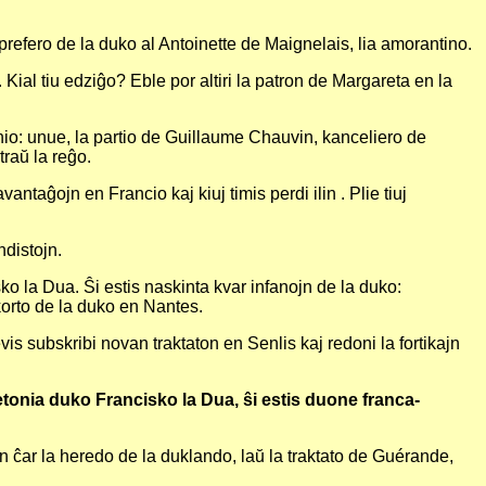
refero de la duko al Antoinette de Maignelais, lia amorantino.
Kial tiu edziĝo? Eble por altiri la patron de Margareta en la
etonio: unue, la partio de Guillaume Chauvin, kanceliero de
traŭ la reĝo.
antaĝojn en Francio kaj kiuj timis perdi ilin . Plie tiuj
ndistojn.
ko la Dua. Ŝi estis naskinta kvar infanojn de la duko:
korto de la duko en Nantes.
 subskribi novan traktaton en Senlis kaj redoni la fortikajn
etonia duko Francisko la Dua, ŝi estis duone franca-
on ĉar la heredo de la duklando, laŭ la traktato de Guérande,