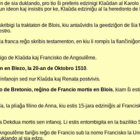
 de sia duklando, pro tio ŝi preferis edzinigi Klaŭdan al Karo
tiun ideon kaj insistis por ke, Klaŭda edziniĝu al la heredonto de
bigi la traktaton de Blois, kiu antaŭvidis la geedziĝon de ŝia 
estro.
franca reĝo skribis testamenton, en kiu li rompis la fianĉiniĝon
ĉigo de Klaŭda kaj Francisko de Angoulême.
n en Blezo, la 20-an de Oktobro 1510
.
infanojn sed nur Klaŭda kaj Renata postvivis.
 de Bretonio, reĝino de Francio mortis en Blois
, kiam ŝi es
, la pliaĝa filino de Anna, kiu estis 15-jara edziniĝis al Franc
Dekdua mortis sen infanoj. Li estis entombigita en la baziliko
ngoulême fariĝis reĝo de Francio sub la nomo Francisko la Unua
 duklando al sia edzo.