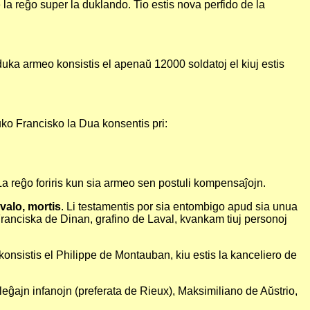
e la reĝo super la duklando. Tio estis nova perfido de la
duka armeo konsistis el apenaŭ 12000 soldatoj el kiuj estis
uko Francisko la Dua konsentis pri:
a reĝo foriris kun sia armeo sen postuli kompensaĵojn.
valo, mortis
. Li testamentis por sia entombigo apud sia unua
al Franciska de Dinan, grafino de Laval, kvankam tiuj personoj
konsistis el Philippe de Montauban, kiu estis la kanceliero de
 7 leĝajn infanojn (preferata de Rieux), Maksimiliano de Aŭstrio,