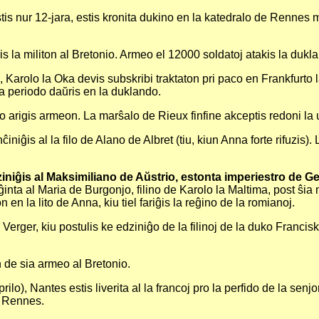
is nur 12-jara, estis kronita dukino en la katedralo de Rennes
s la militon al Bretonio. Armeo el 12000 soldatoj atakis la dukl
, Karolo la Oka devis subskribi traktaton pri paco en Frankfurto
ca periodo daŭris en la duklando.
io arigis armeon. La marŝalo de Rieux finfine akceptis redoni l
ĉiniĝis al la filo de Alano de Albret (tiu, kiun Anna forte rifuzis
niĝis al Maksimiliano de Aŭstrio, estonta imperiestro de G
ĝinta al Maria de Burgonjo, filino de Karolo la Maltima, post ŝia
 la lito de Anna, kiu tiel fariĝis la reĝino de la romianoj.
e Verger, kiu postulis ke edziniĝo de la filinoj de la duko Fran
n de sia armeo al Bretonio.
lo), Nantes estis liverita al la francoj pro la perfido de la senjo
m Rennes.