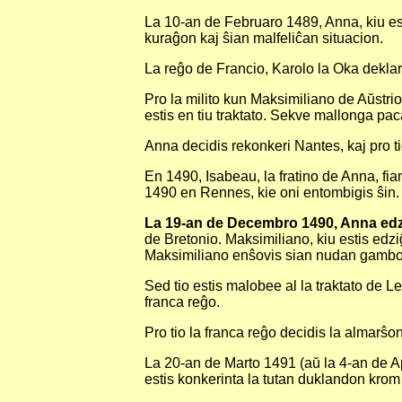
La 10-an de Februaro 1489, Anna, kiu est
kuraĝon kaj ŝian malfeliĉan situacion.
La reĝo de Francio, Karolo la Oka deklari
Pro la milito kun Maksimiliano de Aŭstrio
estis en tiu traktato. Sekve mallonga pa
Anna decidis rekonkeri Nantes, kaj pro t
En 1490, Isabeau, la fratino de Anna, fian
1490 en Rennes, kie oni entombigis ŝin.
La 19-an de Decembro 1490, Anna edzi
de Bretonio. Maksimiliano, kiu estis edzi
Maksimiliano enŝovis sian nudan gambon en
Sed tio estis malobee al la traktato de L
franca reĝo.
Pro tio la franca reĝo decidis la almarŝo
La 20-an de Marto 1491 (aŭ la 4-an de Apri
estis konkerinta la tutan duklandon kro