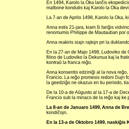
En 1494, Karolo la Oka lanĉis ekspedicion
malbone kondutis kaj Karolo la Oka devis
La 7-an de Aprilo 1498, Karolo la Oka, kie
Anna estis 21-jara, kiam ŝi fariĝis vidvi
renomumis Philippe de Mautauban por ok
Anna reakiris siajn rajtojn pri la duklando
En la 27-an de Majo 1498, Ludoviko de O
filino de Ludoviko la Dekunua kaj la frat
kontraŭ la franca reĝo.
Anna konsentis edziniĝi al la nova reĝo
Francio. La reĝo promesis redoni ĉiujn fo
la geedziĝo ne okazus en tiu periodo, tiam
De la 10-a de Aŭgusto al la 17-a de Dece
Francio sub la minaco de la reĝo kaj ke p
La 8-an de Januaro 1499, Anna de Bre
kondiĉojn.
En la 13-a de Oktobro 1499, naskiĝis