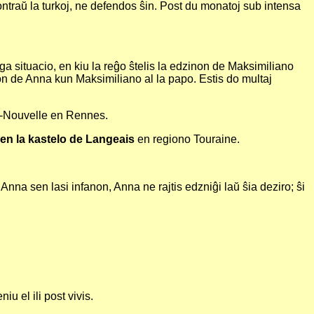
ntraŭ la turkoj, ne defendos ŝin. Post du monatoj sub intensa
ga situacio, en kiu la reĝo ŝtelis la edzinon de Maksimiliano
ĝon de Anna kun Maksimiliano al la papo. Estis do multaj
e-Nouvelle en Rennes.
 en la kastelo de Langeais
en regiono Touraine.
 Anna sen lasi infanon, Anna ne rajtis edzniĝi laŭ ŝia deziro; ŝi
u el ili post vivis.