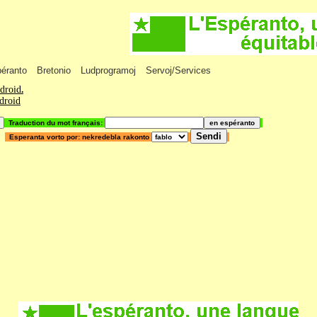
péranto
Bretonio
Ludprogramoj
Servoj/Services
ndroid
.
ndroid
Traduction du mot français:
Esperanta vorto por: nekredebla rakonto