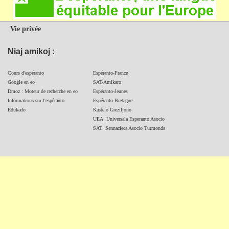
Vie privée
Niaj amikoj :
Cours d'espéranto
Espéranto-France
Google en eo
SAT-Amikaro
Dmoz : Moteur de recherche en eo
Espéranto-Jeunes
Informations sur l'espéranto
Espéranto-Bretagne
Edukado
Kastelo Greziljono
UEA: Universala Esperanto Asocio
SAT: Sennacieca Asocio Tutmonda