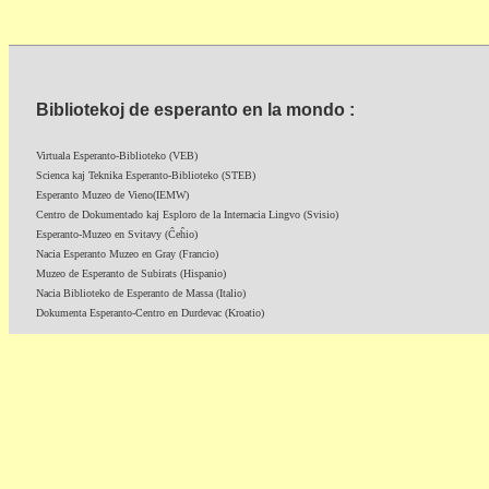
Bibliotekoj de esperanto en la mondo :
Virtuala Esperanto-Biblioteko (VEB)
Scienca kaj Teknika Esperanto-Biblioteko (STEB)
Esperanto Muzeo de Vieno(IEMW)
Centro de Dokumentado kaj Esploro de la Internacia Lingvo (Svisio)
Esperanto-Muzeo en Svitavy (Ĉeĥio)
Nacia Esperanto Muzeo en Gray (Francio)
Muzeo de Esperanto de Subirats (Hispanio)
Nacia Biblioteko de Esperanto de Massa (Italio)
Dokumenta Esperanto-Centro en Durdevac (Kroatio)