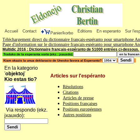
Accueil
Contact
Editions
En esperanto
Sur l'es
Panier/korbo
Téléchargement direct du dictionnaire français-espéranto pour smartphone A
Page d'information sur le dictionnaire français-espéranto pour smartphone A
Multidic 2016 : Dictionnaire français-espéranto de 51000 entrées ci-dessous.
Traduko de la esperanta vorto (ekz.: jxauxdo):
Kiam okazis la unua deklaracio de Unesko favora al Esperanto?
En la kategorio
'
objektoj
'
Articles sur l'espéranto
Kio estas tio?
Résolutions
Citations
Articles de presse
Positions françaises
Positions européennes
Via respondo (ekz.
Autres positions
jxauxdo):