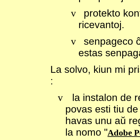
v
protekto kon
ricevantoj.
v
senpageco ĉ
estas senpag
La solvo, kiun mi p
:
v
la instalon de r
povas esti tiu de 
havas unu aŭ re
la nomo "
Adobe Po