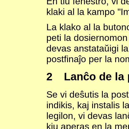
En tiu fenestro, vi d
klaki al la kampo "I
La klako al la buton
peti la dosiernomon 
devas anstataŭigi la 
postfinaĵo per la n
2
Lanĉo de la 
Se vi deŝutis la pos
indikis, kaj instalis
legilon, vi devas l
kiu aperas en la m