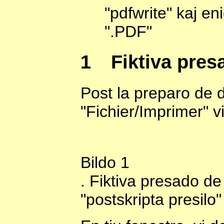
"pdfwrite" kaj e
".PDF"
1
Fiktiva pre
Post la preparo de 
"Fichier/Imprimer" v
Bildo
1
. Fiktiva presado d
"postskripta presilo