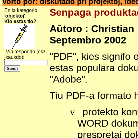
vorto por: diskutado pri projektoj, ide
Senpaga produkta
En la kategorio
'
objektoj
'
Kio estas tio?
Aŭtoro : Christian 
Septembro 2002
Via respondo (ekz.
"PDF", kies signifo
jxauxdo):
estas populara doku
"Adobe".
Tiu PDF-a formato h
v
protekto kon
WORD dokumen
prespretaj d