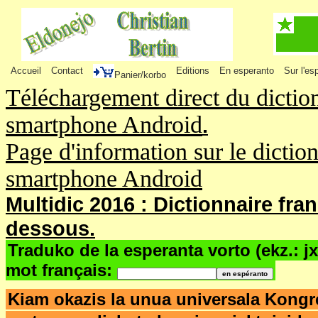
Accueil
Contact
Editions
En esperanto
Sur l'es
Panier/korbo
Téléchargement direct du dictio
smartphone Android
.
Page d'information sur le dictio
smartphone Android
Multidic 2016 : Dictionnaire fra
dessous.
Traduko de la esperanta vorto (ekz.: j
mot français:
Kiam okazis la unua universala Kong