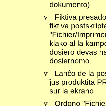
dokumento)
v
Fiktiva presad
fiktiva postskrip
"Fichier/Imprimer
klako al la kamp
dosiero devas hav
dosiernomo.
v
Lanĉo de la pos
ĵus produktita P
sur la ekrano
v
Ordono "Fichier