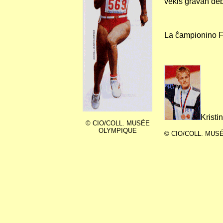
vekis gravan de
La ĉampionino Fl
Kristi
© CIO/COLL. MUSÉE
OLYMPIQUE
© CIO/COLL. MUS