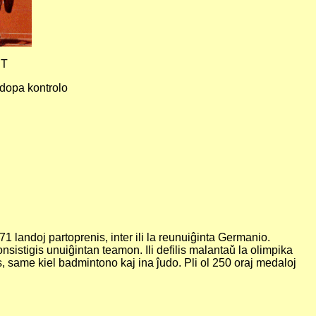
RT
dopa kontrolo
 landoj partoprenis, inter ili la reunuiĝinta Germanio.
nsistigis unuiĝintan teamon. Ili defilis malantaǔ la olimpika
, same kiel badmintono kaj ina ĵudo. Pli ol 250 oraj medaloj