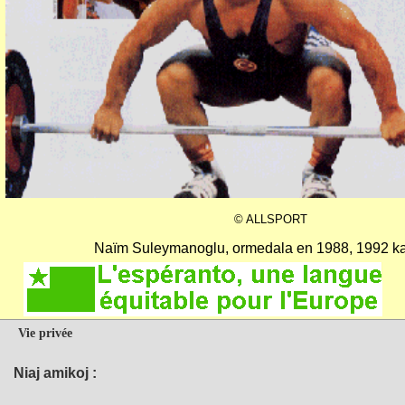
© ALLSPORT
Naïm Suleymanoglu, ormedala en 1988, 1992 ka
Vie privée
Niaj amikoj :