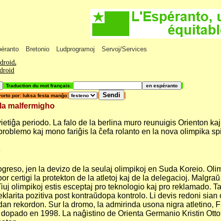
péranto
Bretonio
Ludprogramoj
Servoj/Services
ndroid
.
ndroid
Traduction du mot français:
orto por: luksa festa manĝo
 la malfermigho
vietiĝa periodo. La falo de la berlina muro reunuigis Orienton ka
problemo kaj mono fariĝis la ĉefa rolanto en la nova olimpika spi
o
greso, jen la devizo de la seulaj olimpikoj en Suda Koreio. Olim
 por certigi la protekton de la atletoj kaj de la delegacioj. Malg
iuj olimpikoj estis esceptaj pro teknologio kaj pro reklamado. T
deklarita pozitiva post kontraŭdopa kontrolo.
Li devis redoni sian
an rekordon. Sur la dromo, la admirinda usona nigra atletino, Flo
opado en 1998. La naĝistino de Orienta Germanio Kristin Otto, g