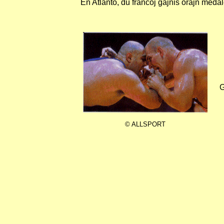
En Atlanto, du francoj gajnis orajn medal
G
© ALLSPORT