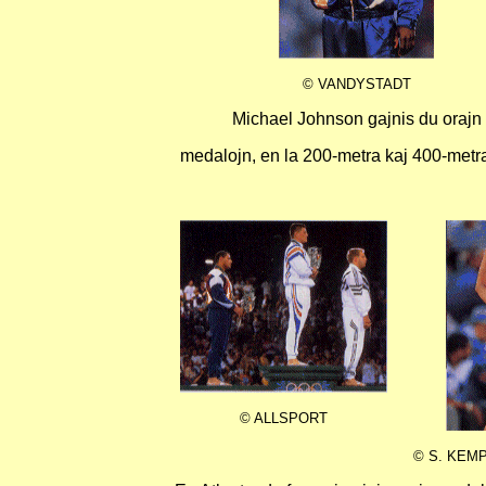
© VANDYSTADT
Michael Johnson gajnis du orajn
medalojn, en la 200-metra kaj 400-metra
© ALLSPORT
© S. KEM