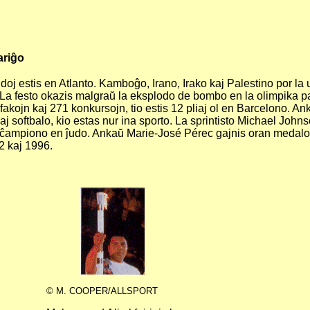
ariĝo
j estis en Atlanto. Kamboĝo, Irano, Irako kaj Palestino por la un
a festo okazis malgraŭ la eksplodo de bombo en la olimpika pa
fakojn kaj 271 konkursojn, tio estis 12 pliaj ol en Barcelono. A
aj softbalo, kio estas nur ina sporto. La sprintisto Michael Joh
a ĉampiono en ĵudo. Ankaŭ Marie-José Pérec gajnis oran medalon
2 kaj 1996.
© M. COOPER/ALLSPORT