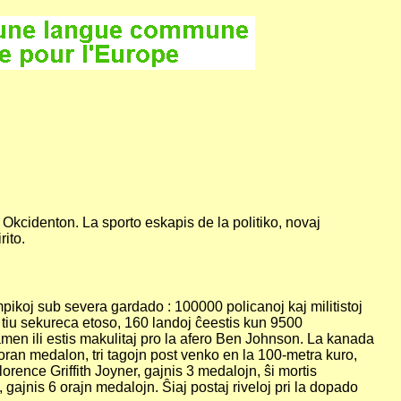
j Okcidenton. La sporto eskapis de la politiko, novaj
rito.
pikoj sub severa gardado : 100000 policanoj kaj militistoj
raŭ tiu sekureca etoso, 160 landoj ĉeestis kun 9500
amen ili estis makulitaj pro la afero Ben Johnson.
La kanada
 oran medalon, tri tagojn post venko en la 100-metra kuro,
rence Griffith Joyner, gajnis 3 medalojn, ŝi mortis
ajnis 6 orajn medalojn. Ŝiaj postaj riveloj pri la dopado