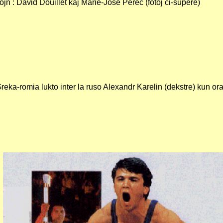
ojn : David Douillet kaj Marie-José Pérec (fotoj ĉi-supere)
reka-romia lukto inter la ruso Alexandr Karelin (dekstre) kun 