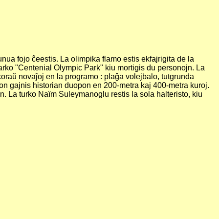
ua fojo ĉeestis. La olimpika flamo estis ekfajrigita de la
rko "Centenial Olympic Park" kiu mortigis du personojn. La
nkoraŭ novaĵoj en la programo : plaĝa volejbalo, tutgrunda
nson gajnis historian duopon en 200-metra kaj 400-metra kuroj.
. La turko Naïm Suleymanoglu restis la sola halteristo, kiu