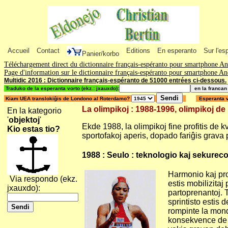
Accueil
Contact
Editions
En esperanto
Sur l'es
Panier/korbo
Téléchargement direct du dictionnaire français-espéranto pour smartphone A
Page d'information sur le dictionnaire français-espéranto pour smartphone A
Multidic 2016 : Dictionnaire français-espéranto de 51000 entrées ci-dessous.
Traduko de la esperanta vorto (ekz.: jxauxdo):
Kiam UEA translokiĝis de Londono al Roterdamo?
Esperanta v
La olimpikoj : 1988-1996, olimpikoj de
En la kategorio
'
objektoj
'
Ekde 1988, la olimpikoj fine profitis de k
Kio estas tio?
sportofakoj aperis, dopado fariĝis grava 
1988 : Seulo : teknologio kaj sekurec
Harmonio kaj pro
Via respondo (ekz.
estis mobilizitaj
jxauxdo):
partoprenantoj. T
sprintisto estis 
rompinte la mond
konsekvence de d