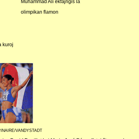
Muhammad Ali ekfajrigis la
olimpikan flamon
 kuroj
PINAIRE/VANDYSTADT