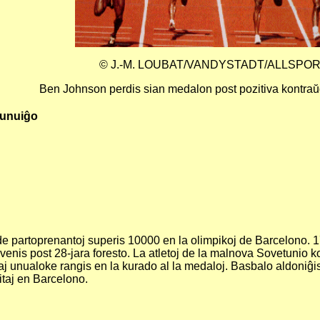
© J.-M. LOUBAT/VANDYSTADT/ALLSPO
Ben Johnson perdis sian medalon post pozitiva kontraŭ
reunuiĝo
 partoprenantoj superis 10000 en la olimpikoj de Barcelono. 171
venis post 28-jara foresto. La atletoj de la malnova Sovetunio ko
j unualoke rangis en la kurado al la medaloj. Basbalo aldoniĝis
itaj en Barcelono.