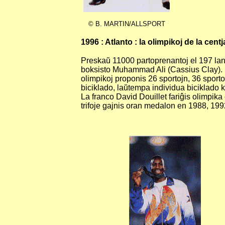
© B. MARTIN/ALLSPORT
1996 : Atlanto : la olimpikoj de la centj
Preskaŭ 11000 partoprenantoj el 197 lando
boksisto Muhammad Ali (Cassius Clay). L
olimpikoj proponis 26 sportojn, 36 sporto
biciklado, laŭtempa individua biciklado k
La franco David Douillet fariĝis olimpik
trifoje gajnis oran medalon en 1988, 199