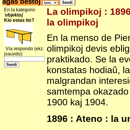
agas bestoj
La olimpikoj : 189
En la kategorio
'
objektoj
'
la olimpikoj
Kio estas tio?
En la menso de Pierr
olimpikoj devis eblig
Via respondo (ekz.
jxauxdo):
praktikado. Se la ev
konstatas hodiaŭ, la
malgrandan interesiĝ
samtempa okazado d
1900 kaj 1904.
1896 : Ateno : la u