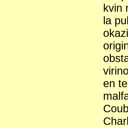
kvin 
la pu
okazi
orig
obsta
virin
en te
malfa
Coube
Charl