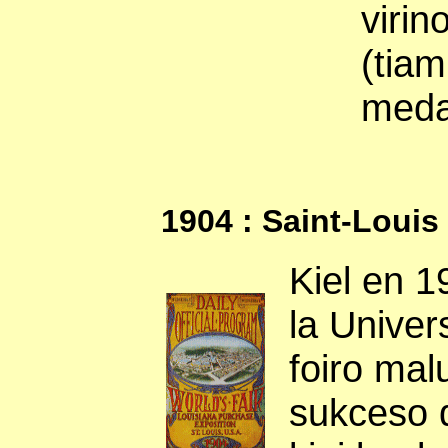
virin
(tiam
medal
1904 : Saint-Louis
Kiel en 19
la Univer
foiro malu
sukceso d