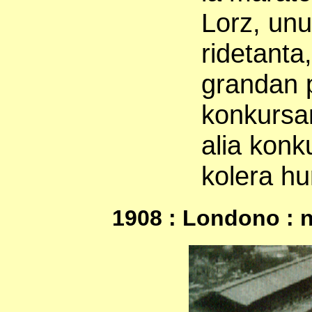
Lorz, unu
ridetanta,
grandan 
konkursan
alia konk
kolera hu
1908 : Londono : n