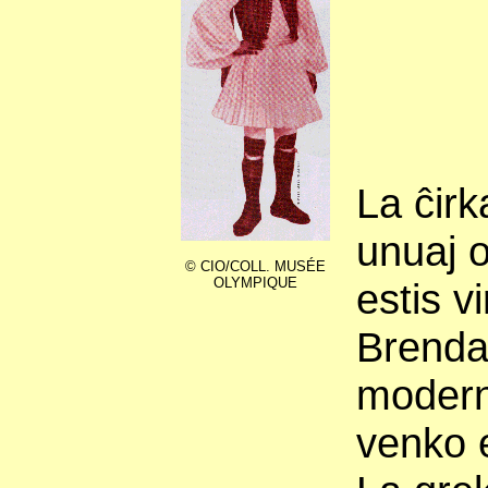
La ĉirk
unuaj 
© CIO/COLL. MUSÉE
OLYMPIQUE
estis v
Brendan
modern
venko e