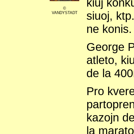
kiuj konku
©
siuoj, ktp
VANDYSTADT
ne konis.
George Po
atleto, ki
de la 40
Pro kvere
partopren
kazojn d
la marat