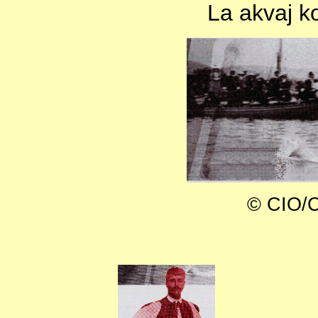
La akvaj k
© CIO/