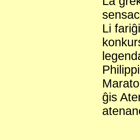
La grek
sensac
Li fari
konkurs
legend
Philipp
Maraton
ĝis Ate
atenano