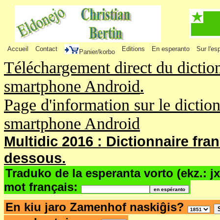
Accueil
Contact
Editions
En esperanto
Sur l'es
Panier/korbo
Téléchargement direct du dictio
smartphone Android
.
Page d'information sur le dictio
smartphone Android
Multidic 2016 : Dictionnaire fra
dessous.
Traduko de la esperanta vorto (ekz.: j
mot français:
En kiu jaro Zamenhof naskiĝis?