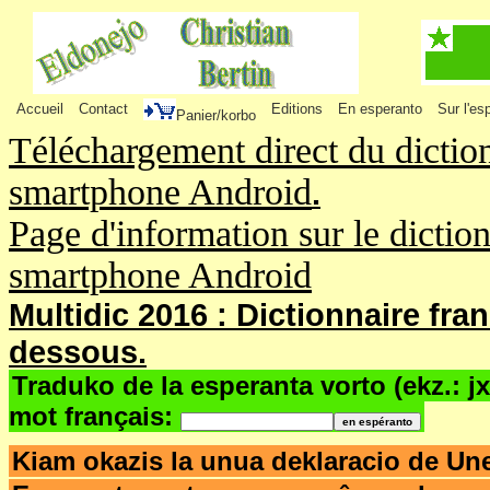
Accueil
Contact
Editions
En esperanto
Sur l'es
Panier/korbo
Téléchargement direct du dictio
smartphone Android
.
Page d'information sur le dictio
smartphone Android
Multidic 2016 : Dictionnaire fra
dessous.
Traduko de la esperanta vorto (ekz.: j
mot français:
Kiam okazis la unua deklaracio de Un