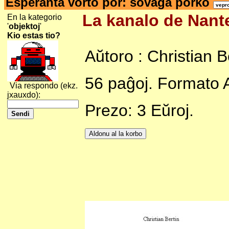
Esperanta vorto por: sovaĝa porko
La kanalo de Nante
En la kategorio
'
objektoj
'
Kio estas tio?
Aŭtoro : Christian B
56 paĝoj. Formato 
Via respondo (ekz.
jxauxdo):
Prezo: 3 Eŭroj.