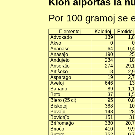
Kion alportas la nu
Por 100 gramoj se e
Elementoj
Kalorioj
Protidoj
Advokado
139
1,8
Akvo
0
0
Ananaso
64
0,4
Anasaĵo
190
25
Andujeto
234
18
Anseraĵo
274
29,1
Artiŝoko
18
2,9
Asparago
19
2,7
Aveloj
646
13
Banano
89
1,1
Beto
37
1,5
Biero (25 cl)
95
0,8
Biskotoj
388
10
Bovaĵo
148
28
Bovidaĵo
151
31
Brifromaĝo
330
20,7
Brioĉo
410
9,9
Butero
752
0,7