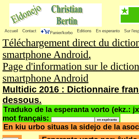
Accueil
Contact
Editions
En esperanto
Sur l'es
Panier/korbo
Téléchargement direct du dictio
smartphone Android
.
Page d'information sur le dictio
smartphone Android
Multidic 2016 : Dictionnaire fra
dessous.
Traduko de la esperanta vorto (ekz.: j
mot français:
En kiu urbo situas la sidejo de la as