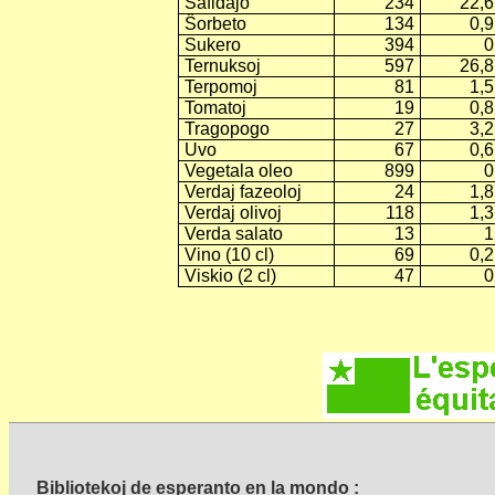
Ŝafidaĵo
234
22,6
Ŝorbeto
134
0,9
Sukero
394
0
Ternuksoj
597
26,8
Terpomoj
81
1,5
Tomatoj
19
0,8
Tragopogo
27
3,2
Uvo
67
0,6
Vegetala oleo
899
0
Verdaj fazeoloj
24
1,8
Verdaj olivoj
118
1,3
Verda salato
13
1
Vino (10 cl)
69
0,2
Viskio (2 cl)
47
0
Bibliotekoj de esperanto en la mondo :