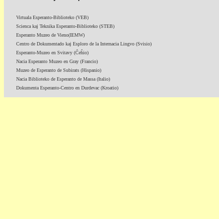
Virtuala Esperanto-Biblioteko (VEB)
Scienca kaj Teknika Esperanto-Biblioteko (STEB)
Esperanto Muzeo de Vieno(IEMW)
Centro de Dokumentado kaj Esploro de la Internacia Lingvo (Svisio)
Esperanto-Muzeo en Svitavy (Ĉeĥio)
Nacia Esperanto Muzeo en Gray (Francio)
Muzeo de Esperanto de Subirats (Hispanio)
Nacia Biblioteko de Esperanto de Massa (Italio)
Dokumenta Esperanto-Centro en Durdevac (Kroatio)