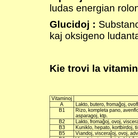
ludas energian rolo
Glucidoj :
Substanc
kaj oksigeno ludanta
Kie trovi la vitami
Vitaminoj
A
Lakto, butero, fromaĝoj, ovofl
B1
Rizo, kompleta pano, avenflok
asparagoj, ktp.
B2
Lakto, fromaĝoj, ovoj, visceraĵ
B3
Kuniklo, hepato, kortbirdoj, t
B5
Viandoj, visceraĵoj, ovoj, adv