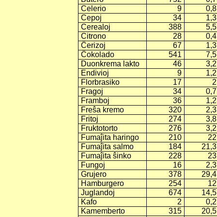
Celerio
9
0,8
Cepoj
34
1,3
Cerealoj
388
5,5
Citrono
28
0,4
Ĉerizoj
67
1,3
Ĉokolado
541
7,5
Duonkrema lakto
46
3,2
Endivioj
9
1,2
Florbrasiko
17
2
Fragoj
34
0,7
Framboj
36
1,2
Freŝa kremo
320
2,3
Fritoj
274
3,8
Fruktotorto
276
3,2
Fumaĵita haringo
210
22
Fumaĵita salmo
184
21,3
Fumaĵita ŝinko
228
23
Fungoj
16
2,3
Grujero
378
29,4
Hamburgero
254
12
Juglandoj
674
14,5
Kafo
2
0,2
Kamemberto
315
20,5