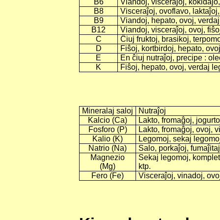
B6
Viandoj, visceraĵoj, kokidaĵo,
B8
Visceraĵoj, ovoflavo, laktaĵoj,
B9
Viandoj, hepato, ovoj, verdaj
B12
Viandoj, visceraĵoj, ovoj, fiŝoj
C
Ĉiuj fruktoj, brasikoj, terpomo
D
Fiŝoj, kortbirdoj, hepato, ovoj,
E
En ĉiuj nutraĵoj, precipe : ol
K
Fiŝoj, hepato, ovoj, verdaj le
Mineralaj saloj
Nutraĵoj
Kalcio (Ca)
Lakto, fromaĝoj, jogurto
Fosforo (P)
Lakto, fromaĝoj, ovoj, vi
Kalio (K)
Legomoj, sekaj legomoj, f
Natrio (Na)
Salo, porkaĵoj, fumaĵitaj
Magnezio
Sekaj legomoj, kompleta
(Mg)
ktp.
Fero (Fe)
Visceraĵoj, vinadoj, ovoj