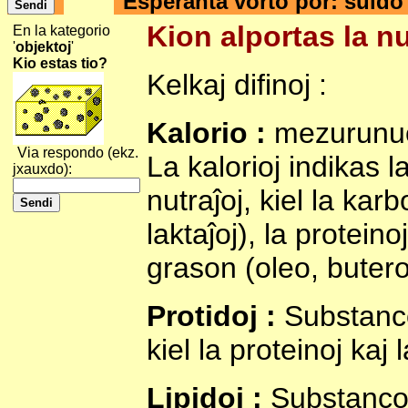
Esperanta vorto por: ŝuld
Kion alportas la nu
En la kategorio
'
objektoj
'
Kio estas tio?
Kelkaj difinoj :
Kalorio :
mezurunuo 
Via respondo (ekz.
La kalorioj indikas l
jxauxdo):
nutraĵoj, kiel la karb
laktaĵoj), la proteinoj
grason (oleo, butero
Protidoj :
Substanco 
kiel la proteinoj kaj 
Lipidoj :
Substanco k