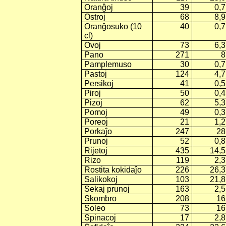
Oranĝoj
39
0,7
Ostroj
68
8,9
Oranĝosuko (10
40
0,7
cl)
Ovoj
73
6,3
Pano
271
8
Pamplemuso
30
0,7
Pastoj
124
4,7
Persikoj
41
0,5
Piroj
50
0,4
Pizoj
62
5,3
Pomoj
49
0,3
Poreoj
21
1,2
Porkaĵo
247
28
Prunoj
52
0,8
Rijetoj
435
14,5
Rizo
119
2,3
Rostita kokidaĵo
226
26,3
Salikokoj
103
21,8
Sekaj prunoj
163
2,5
Skombro
208
16
Soleo
73
16
Spinacoj
17
2,8