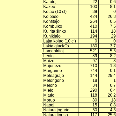
Karotoj
22
0,6
Kazeo
100
8,1
Kolao (10 cl)
39
0
Kolbaso
424
26,3
Konfitaĵo
264
0,5
Kornbulko
410
7,5
Kuirita ŝinko
114
18
Kuniklaĵo
194
29
Lajta kolao (10 cl)
0
0
Lakta glaciaĵo
180
3,7
Lamenfritoj
521
5,5
Lentoj
89
8,2
Maizo
97
3
Majonezo
710
1,3
Margarino
744
0,1
Meleagraĵo
144
29,4
Melongono
18
1
Melono
34
0,7
Mielo
290
0,4
Mituloj
118
20,2
Moruo
80
18
Napoj
15
0,8
Natura jogurto
50
4,3
Natura tinuso
117
25,6