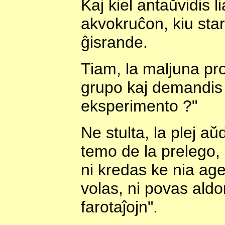
Kaj kiel antaŭvidis li
akvokruĉon, kiu stari
ĝisrande.
Tiam, la maljuna pro
grupo kaj demandis 
eksperimento ?"
Ne stulta, la plej aŭ
temo de la prelego,
ni kredas ke nia age
volas, ni povas aldon
farotaĵojn".