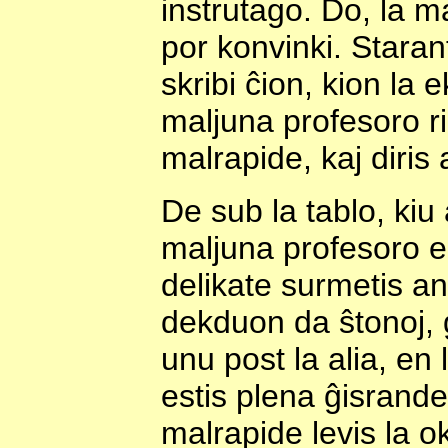
instrutago. Do, la 
por konvinki. Starant
skribi ĉion, kion la e
maljuna profesoro rig
malrapide, kaj diris a
De sub la tablo, kiu a
maljuna profesoro e
delikate surmetis an
dekduon da ŝtonoj, gr
unu post la alia, en 
estis plena ĝisrande 
malrapide levis la o