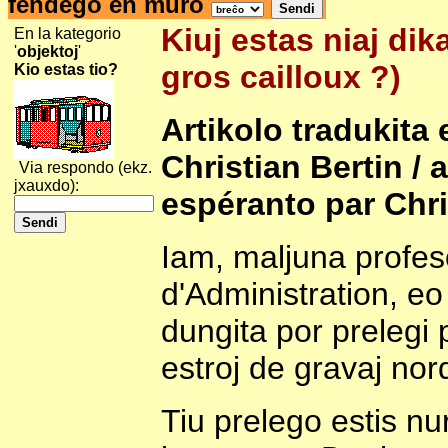
fendego en muro
Kiuj estas niaj dik
En la kategorio
'
objektoj
'
gros cailloux ?)
Kio estas tio?
Artikolo tradukita 
Christian Bertin / a
Via respondo (ekz.
jxauxdo):
espéranto par Chri
Iam, maljuna profeso
d'Administration, eo
dungita por prelegi 
estroj de gravaj no
Tiu prelego estis nur