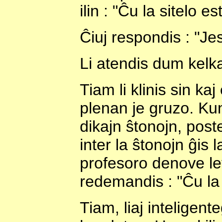
ilin : "Ĉu la sitelo e
Ĉiuj respondis : "Jes
Li atendis dum kelka
Tiam li klinis sin kaj
plenan je gruzo. Kun
dikajn ŝtonojn, poste
inter la ŝtonojn ĝis 
profesoro denove lev
redemandis : "Ĉu la 
Tiam, liaj inteligen