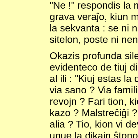
"Ne !" respondis la 
grava veraĵo, kiun m
la sekvanta : se ni 
sitelon, poste ni ne
Okazis profunda sile
evidenteco de tiuj di
al ili : "Kiuj estas l
via sano ? Via famili
revojn ? Fari tion, k
kazo ? Malstreĉiĝi ?
alia ? Tio, kion vi 
unue la dikajn ŝtonoj