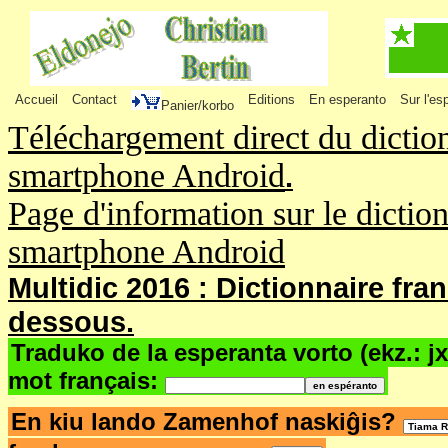
Accueil
Contact
Editions
En esperanto
Sur l'es
Panier/korbo
Téléchargement direct du dictio
smartphone Android
.
Page d'information sur le dictio
smartphone Android
Multidic 2016 : Dictionnaire fra
dessous.
Traduko de la esperanta vorto (ekz.: j
mot français:
En kiu lando Zamenhof naskiĝis?