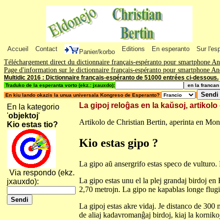
Accueil
Contact
Editions
En esperanto
Sur l'es
Panier/korbo
Téléchargement direct du dictionnaire français-espéranto pour smartphone A
Page d'information sur le dictionnaire français-espéranto pour smartphone A
Multidic 2016 : Dictionnaire français-espéranto de 51000 entrées ci-dessous.
Traduko de la esperanta vorto (ekz.: jxauxdo):
En kiu lando okazis la unua universala Kongreso de Esperanto?
La gipoj reloĝas en la kaŭsoj, artikol
En la kategorio
'
objektoj
'
Artikolo de Christian Bertin, aperinta en Mon
Kio estas tio?
Kio estas gipo ?
La gipo aŭ ansergrifo estas speco de vulturo.
Via respondo (ekz.
La gipo estas unu el la plej grandaj birdoj e
jxauxdo):
2,70 metrojn. La gipo ne kapablas longe flugi m
La gipoj estas akre vidaj. Je distanco de 300 
de aliaj kadavromanĝaj birdoj, kiaj la korniko