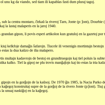
 ol unu kg da viando, sed tiam ili kapablas fasti dum pluraj tagoj.
sub la centra montaro, ĉirkaŭ la riveroj Tarn, Jonte (p: ĵont), Dourbie (
 kaj la lastaj malaperis en la jaroj 1940.
grandan gipon, li povis esperi artikolon kun gratuloj en la gazetoj por ti
 kiuj kelkfoje damaĝis ŝafarojn. Tiucele ili venenigis mortintajn bestojn
io estas la dua kaŭzo de ilia malapero.
tis multajn kadavrojn de bestoj en grundtruegojn kaj tiel poluis la subt
ika kalko. Tiel la gipoj ne plu trovis manĝaĵojn kaj tio estas la tria kaŭ
gipojn en la gorĝojn de la kaŭsoj. De 1970 ĝis 1985, la Nacia Parko 
n kaĝegoj konstruitaj supre de la gorĝoj de la rivero Jonte (p:ĵont). Tiuj
is la unuaj naskiĝoj en la kaĝegoj.