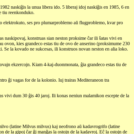
82 naskiĝis la unua libera ido. 5 liberaj idoj naskiĝis en 1985, 6 en
de tiu reenkonduko.
 pro elektrokuto, ses pro plumarproblemo aŭ flugproblemo, kvar pro
as naskipovaj, konstruas sian neston proksime ĉar ili ŝatas vivi en
r unu ovon, kies grandeco estas tiu de ovo de anserino (proksimume 230
i. Se la kovado ne sukcesas, ili konstruos novan neston en alia loko.
lmovajn ekzercojn. Kiam 4-kaj-duonmonata, ĝia grandeco estas tiu de
tro ĝi vagas for de la kolonio. Iuj trairas Mediteraneon tra
povas vivi dum 30 ĝis 40 jaroj. Ili konas neniun malamikon escepte de la
 milvo (latine Milvus milvus) kaj neofrono aŭ kadavrogrifo (latine
n de la gipoj ĉar ĝi manĝas la ostojn de la kadavroj. Eĉ la ostojn de