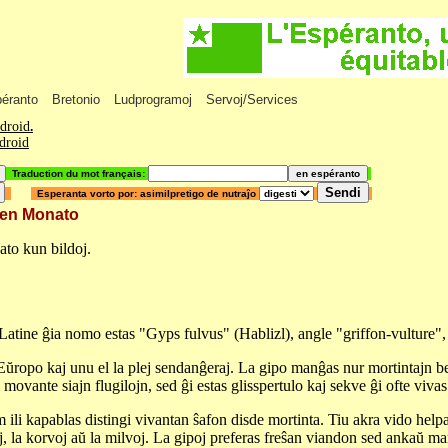
péranto
Bretonio
Ludprogramoj
Servoj/Services
ndroid
.
ndroid
Traduction du mot français:
Esperanta vorto por: asimilpretigo de nutraĵo
o en Monato
ato kun bildoj.
 Latine ĝia nomo estas "Gyps fulvus" (Hablizl), angle "griffon-vulture
n Eŭropo kaj unu el la plej sendanĝeraj. La gipo manĝas nur mortintajn b
ovante siajn flugilojn, sed ĝi estas glisspertulo kaj sekve ĝi ofte vivas 
m ili kapablas distingi vivantan ŝafon disde mortinta. Tiu akra vido hel
j, la korvoj aŭ la milvoj. La gipoj preferas freŝan viandon sed ankaŭ manĝ