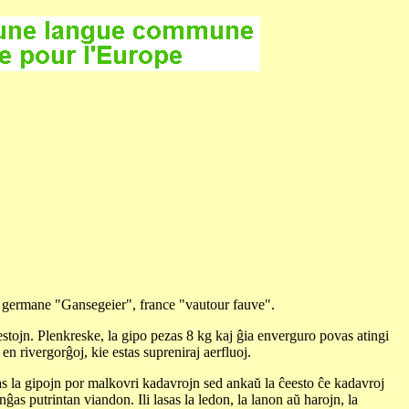
", germane "Gansegeier", france "vautour fauve".
estojn. Plenkreske, la gipo pezas 8 kg kaj ĝia enverguro povas atingi
en rivergorĝoj, kie estas supreniraj aerfluoj.
pas la gipojn por malkovri kadavrojn sed ankaŭ la ĉeesto ĉe kadavroj
as putrintan viandon. Ili lasas la ledon, la lanon aŭ harojn, la