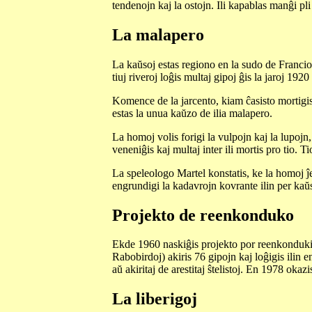
tendenojn kaj la ostojn. Ili kapablas manĝi pli
La malapero
La kaŭsoj estas regiono en la sudo de Francio, 
tiuj riveroj loĝis multaj gipoj ĝis la jaroj 1920
Komence de la jarcento, kiam ĉasisto mortigis 
estas la unua kaŭzo de ilia malapero.
La homoj volis forigi la vulpojn kaj la lupojn,
veneniĝis kaj multaj inter ili mortis pro tio. T
La speleologo Martel konstatis, ke la homoj ĵe
engrundigi la kadavrojn kovrante ilin per kaŭst
Projekto de reenkonduko
Ekde 1960 naskiĝis projekto por reenkonduki 
Rabobirdoj) akiris 76 gipojn kaj loĝigis ilin e
aŭ akiritaj de arestitaj ŝtelistoj. En 1978 okaz
La liberigoj