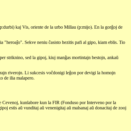
p:durbi) kaj Vis, oriente de la urbo Millau (p:mijo). En la gorĝoj de
a "heroaĵo". Sekve neniu ĉasisto hezitis pafi al gipo, kiam eblis. Tio
 per striknino, sed la gipoj, kiuj manĝas mortintajn bestojn, ankaŭ
erajn riverojn. Li sukcesis voĉdonigi leĝon por devigi la homojn
zo de ilia malapero.
de Cevenoj, kunlabore kun la FIR (Fonduso por Interveno por la
 gipoj estis aŭ vunditaj aŭ venenigitaj aŭ malsanaj aŭ donacitaj de zooj