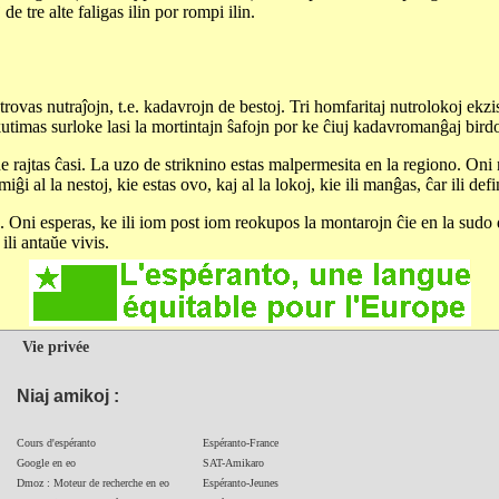
e tre alte faligas ilin por rompi ilin.
i trovas nutraĵojn, t.e. kadavrojn de bestoj. Tri homfaritaj nutrolokoj e
ekutimas surloke lasi la mortintajn ŝafojn por ke ĉiuj kadavromanĝaj bird
ne rajtas ĉasi. La uzo de striknino estas malpermesita en la regiono. Oni
ĝi al la nestoj, kie estas ovo, kaj al la lokoj, kie ili manĝas, ĉar ili de
. Oni esperas, ke ili iom post iom reokupos la montarojn ĉie en la sudo d
ili antaŭe vivis.
Vie privée
Niaj amikoj :
Cours d'espéranto
Espéranto-France
Google en eo
SAT-Amikaro
Dmoz : Moteur de recherche en eo
Espéranto-Jeunes