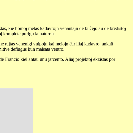
kzistas, kie homoj metas kadavrojn venantajn de buĉejo aŭ de bredistoj
oj komplete purigu la naturon.
 ne rajtas venenigi vulpojn kaj melojn ĉar iliaj kadavroj ankaŭ
finitive deflugus kun malsata ventro.
e Francio kiel antaŭ unu jarcento. Aliaj projektoj ekzistas por