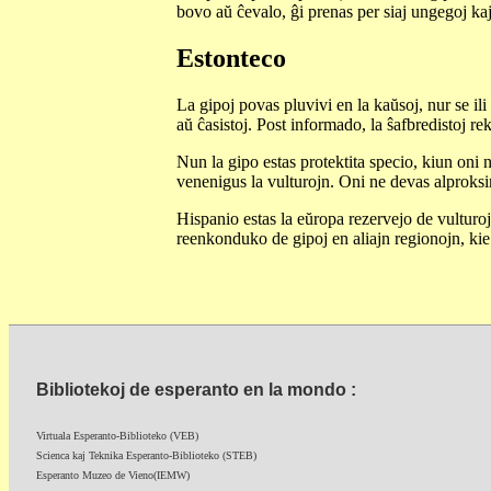
bovo aŭ ĉevalo, ĝi prenas per siaj ungegoj kaj d
Estonteco
La gipoj povas pluvivi en la kaŭsoj, nur se il
aŭ ĉasistoj. Post informado, la ŝafbredistoj r
Nun la gipo estas protektita specio, kiun oni 
venenigus la vulturojn. Oni ne devas alproksimi
Hispanio estas la eŭropa rezervejo de vulturoj
reenkonduko de gipoj en aliajn regionojn, kie 
Bibliotekoj de esperanto en la mondo :
Virtuala Esperanto-Biblioteko (VEB)
Scienca kaj Teknika Esperanto-Biblioteko (STEB)
Esperanto Muzeo de Vieno(IEMW)