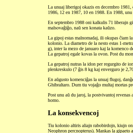
La unuaj liberigoj okazis en decembro 1981, ĉ
1986, 12 en 1987, 10 en 1988. En 1988, unu el
En septembro 1988 oni kalkulis 71 liberajn gi
malsovaĝiĝo, naŭ sen konata kaŭzo.
La gipoj estas malnomadaj, ili okupas ĉiam la 
kolonio. La diametro de la nesto estas 1-metr
g), inter la mezo de januaro kaj la komenco d
La gepatroj egale kovas la ovon. Post du mon
La gepatroj nutras la idon per regurgito de i
plenkreskulo (7 ĝis 8 kg kaj enverguro je 2,7
En aŭgusto komenciĝas la unuaj flugoj, danĝera
Ghibraltaro. Dum tiu vojaĝo multaj mortas p
Post unu aŭ du jaroj, la postvivantoj revenas a
homo.
La konsekvencoj
Tiu kolonio altiris aliajn rabobirdojn, kiujn 
Neophron percnopterus). Mankas la gipaeto aŭ ŝ