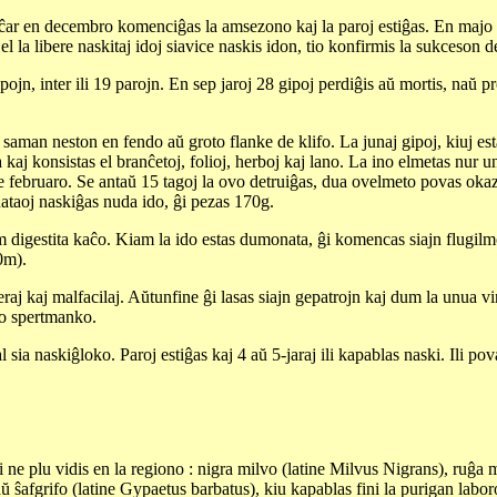
ar en decembro komenciĝas la amsezono kaj la paroj estiĝas. En majo 19
 la libere naskitaj idoj siavice naskis idon, tio konfirmis la sukceson 
pojn, inter ili 19 parojn. En sep jaroj 28 gipoj perdiĝis aŭ mortis, naŭ
saman neston en fendo aŭ groto flanke de klifo. La junaj gipoj, kiuj est
a kaj konsistas el branĉetoj, folioj, herboj kaj lano. La ino elmetas nu
e februaro. Se antaŭ 15 tagoj la ovo detruiĝas, dua ovelmeto povas okaz
ataoj naskiĝas nuda ido, ĝi pezas 170g.
om digestita kaĉo. Kiam la ido estas dumonata, ĝi komencas siajn flugi
0m).
j kaj malfacilaj. Aŭtunfine ĝi lasas siajn gepatrojn kaj dum la unua vin
ro spertmanko.
l sia naskiĝloko. Paroj estiĝas kaj 4 aŭ 5-jaraj ili kapablas naski. Ili 
oni ne plu vidis en la regiono : nigra milvo (latine Milvus Nigrans), ruĝa
afgrifo (latine Gypaetus barbatus), kiu kapablas fini la purigan laboro