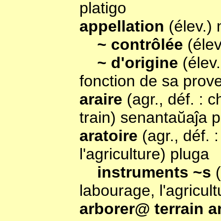
platigo
appellation
(élev.
~ contrôlée
(élev
~ d'origine
(élev
fonction de sa pro
araire
(agr., déf. :
train) senantaŭaĵa p
aratoire
(agr., déf.
l'agriculture) pluga
instruments ~s
labourage, l'agricult
arborer@ terrain 