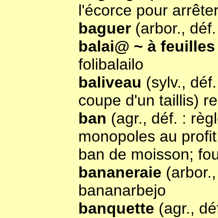
l'écorce pour arrête
baguer
(arbor., déf
balai@ ~ à feuille
folibalailo
baliveau
(sylv., déf
coupe d'un taillis) 
ban
(agr., déf. : rè
monopoles au profit
ban de moisson; fou
bananeraie
(arbor.,
bananarbejo
banquette
(agr., déf