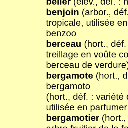
bélier
(élev., déf. :
benjoin
(arbor., déf
tropicale, utilisée 
benzoo
berceau
(hort., déf
treillage en voûte c
berceau de verdure
bergamote
(hort., 
bergamoto
(hort., déf. : varié
utilisée en parfumer
bergamotier
(hort.