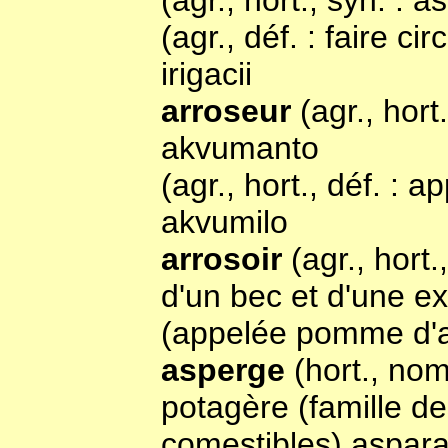
(agr., hort., syn. : 
(agr., déf. : faire ci
irigacii
arroseur
(agr., hort
akvumanto
(agr., hort., déf. : a
akvumilo
arrosoir
(agr., hort
d'un bec et d'une ex
(appelée pomme d'arr
asperge
(hort., nom
potagère (famille de
comestibles) aspar