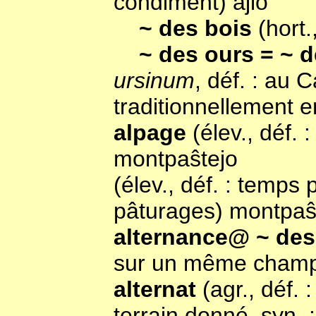
condiment) ajlo
~ des bois
(hort.
~ des ours = ~ 
ursinum
, déf. : au 
traditionnellement e
alpage
(élev., déf.
montpaŝtejo
(élev., déf. : temps
pâturages) montpa
alternance@ ~ des
sur un même champ)
alternat
(agr., déf.
terrain donné, syn. 