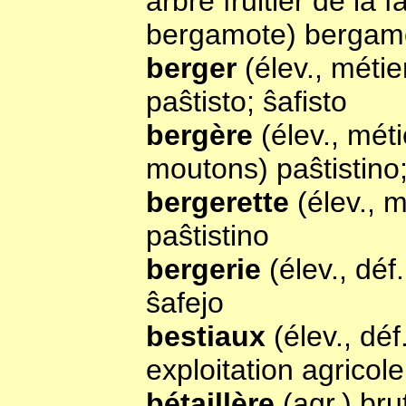
arbre fruitier de la f
bergamote) bergam
berger
(élev., métie
paŝtisto; ŝafisto
bergère
(élev., méti
moutons) paŝtistino;
bergerette
(élev., 
paŝtistino
bergerie
(élev., déf
ŝafejo
bestiaux
(élev., dé
exploitation agricole
bétaillère
(agr.) bru