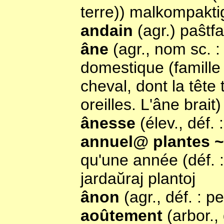
terre)) malkompakti
andain
(agr.) paŝtfa
âne
(agr., nom sc. 
domestique (famille 
cheval, dont la tête
oreilles. L'âne brait
ânesse
(élev., déf.
annuel@ plantes 
qu'une année (déf. :
jardaŭraj plantoj
ânon
(agr., déf. : p
aoûtement
(arbor.,