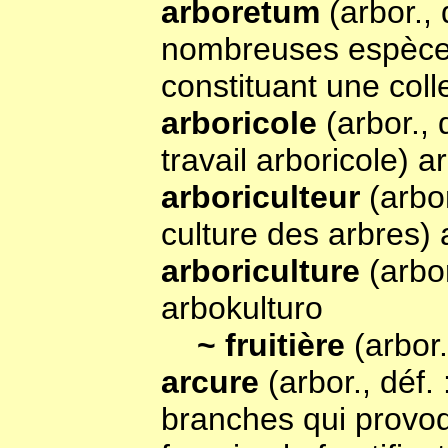
arboretum
(arbor.,
nombreuses espèces 
constituant une coll
arboricole
(arbor., d
travail arboricole) a
arboriculteur
(arbor
culture des arbres) 
arboriculture
(arbo
arbokulturo
~ fruitière
(arbor
arcure
(arbor., déf
branches qui provo