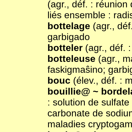
(agr., déf. : réunio
liés ensemble : radis
bottelage
(agr., dé
garbigado
botteler
(agr., déf. 
botteleuse
(agr., m
faskigmaŝino; garb
bouc
(élev., déf. :
bouillie@ ~ borde
: solution de sulfat
carbonate de sodium
maladies cryptogam