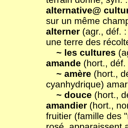
alternative@ cult
sur un même champ) 
alterner
(agr., déf.
une terre des récolte
~ les cultures
(a
amande
(hort., déf
~ amère
(hort., d
cyanhydrique) amar
~ douce
(hort., 
amandier
(hort., n
fruitier (famille des
rosé, apparaissent av