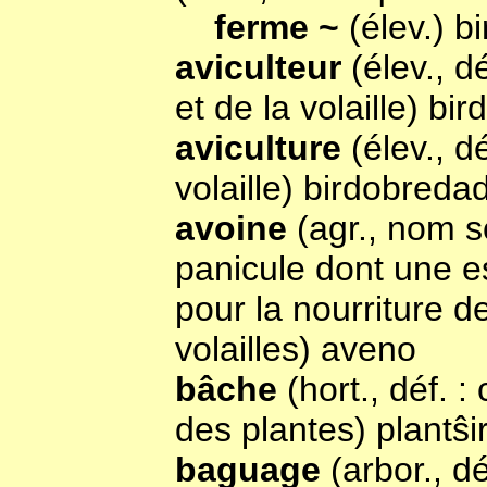
ferme ~
(élev.) b
aviculteur
(élev., 
et de la volaille) bi
aviculture
(élev., d
volaille) birdobreda
avoine
(agr., nom s
panicule dont une e
pour la nourriture d
volailles) aveno
bâche
(hort., déf. :
des plantes) plantŝ
baguage
(arbor., d