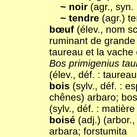
~ noir
(agr., syn.
~ tendre
(agr.) te
bœuf
(élev., nom sc
ruminant de grande t
taureau et la vache
Bos primigenius tau
(élev., déf. : taurea
bois
(sylv., déf. : 
chênes) arbaro; bo
(sylv., déf. : matièr
boisé
(adj.) (arbor.
arbara; forstumita