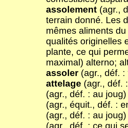
assolement
(agr., 
terrain donné. Les d
mêmes aliments du s
qualités originelle
plante, ce qui perm
maximal) alterno; a
assoler
(agr., déf. 
attelage
(agr., déf.
(agr., déf. : au joug
(agr., équit., déf. :
(agr., déf. : au joug)
(agr., déf. : ce qui s