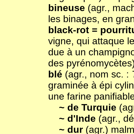
bineuse
(agr., mach
les binages, en gra
black-rot = pourri
vigne, qui attaque les
due à un champigno
des pyrénomycètes) 
blé
(agr., nom sc. :
graminée à épi cylin
une farine panifiable)
~ de Turquie
(ag
~ d'Inde
(agr., d
~ dur
(agr.) malmo