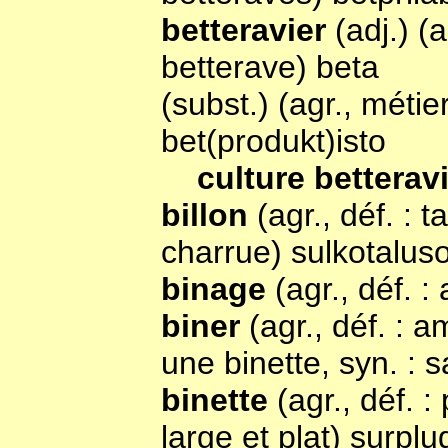
betteravier
(adj.) (
betterave) beta
(subst.) (agr., métier
bet(produkt)isto
culture betterav
billon
(agr., déf. : 
charrue) sulkotalus
binage
(agr., déf. 
biner
(agr., déf. : 
une binette, syn. : s
binette
(agr., déf. 
large et plat) surplu