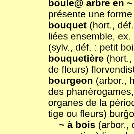
boule@ arbre en 
présente une forme 
bouquet
(hort., dé
liées ensemble, ex. 
(sylv., déf. : petit 
bouquetière
(hort.
de fleurs) florvendis
bourgeon
(arbor., 
des phanérogames, c
organes de la périod
tige ou fleurs) burĝ
~ à bois
(arbor.,