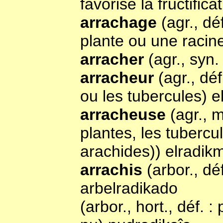
favorise la fructific
arrachage
(agr., dé
plante ou une racin
arracher
(agr., syn.
arracheur
(agr., dé
ou les tubercules) el
arracheuse
(agr., 
plantes, les tuberc
arachides)) elradik
arrachis
(arbor., dé
arbelradikado
(arbor., hort., déf. 