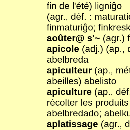
fin de l'été) ligniĝo
(agr., déf. : maturat
finmaturiĝo; finkres
aoûter@ s'~
(agr.) 
apicole
(adj.) (ap., 
abelbreda
apiculteur
(ap., mét
abeilles) abelisto
apiculture
(ap., déf
récolter les produits 
abelbredado; abelku
aplatissage
(agr., d