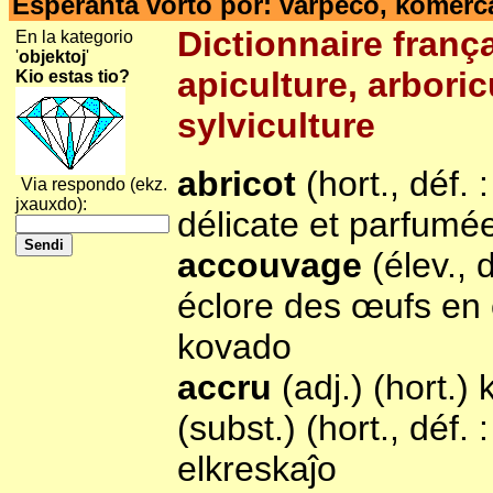
Esperanta vorto por: varpeco, komer
Dictionnaire franç
En la kategorio
'
objektoj
'
apiculture, arboric
Kio estas tio?
sylviculture
abricot
(hort., déf. 
Via respondo (ekz.
jxauxdo):
délicate et parfumée
accouvage
(élev., 
éclore des œufs en c
kovado
accru
(adj.) (hort.)
(subst.) (hort., déf.
elkreskaĵo