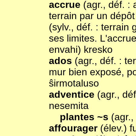
accrue
(agr., déf. 
terrain par un dépôt
(sylv., déf. : terrai
ses limites. L'accrue
envahi) kresko
ados
(agr., déf. : t
mur bien exposé, po
ŝirmotaluso
adventice
(agr., dé
nesemita
plantes ~s
(agr.,
affourager
(élev.) 