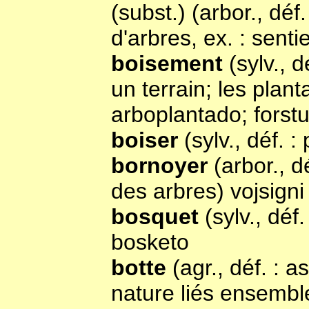
(subst.) (arbor., dé
d'arbres, ex. : sent
boisement
(sylv., 
un terrain; les plant
arboplantado; fors
boiser
(sylv., déf. 
bornoyer
(arbor., d
des arbres) vojsigni
bosquet
(sylv., déf
bosketo
botte
(agr., déf. :
nature liés ensemble