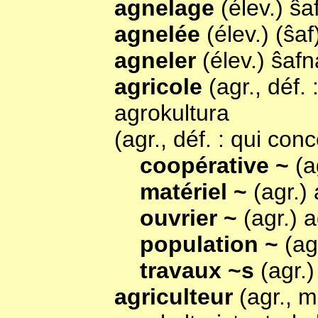
agnelage
(élev.) ŝ
agnelée
(élev.) (ŝa
agneler
(élev.) ŝafn
agricole
(agr., déf.
agrokultura
(agr., déf. : qui con
coopérative ~
(a
matériel ~
(agr.)
ouvrier ~
(agr.) 
population ~
(ag
travaux ~s
(agr.)
agriculteur
(agr., m