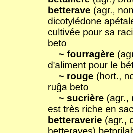
betterave
(agr., no
dicotylédone apétal
cultivée pour sa rac
beto
~ fourragère
(agr
d'aliment pour le bé
~ rouge
(hort., n
ruĝa beto
~ sucrière
(agr.,
est très riche en s
betteraverie
(agr., 
betteraves) betprila