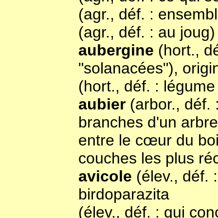
(agr., déf. : ensembl
(agr., déf. : au joug)
aubergine
(hort., d
"solanacées"), origi
(hort., déf. : légum
aubier
(arbor., déf.
branches d'un arbre,
entre le cœur du boi
couches les plus r
avicole
(élev., déf.
birdoparazita
(élev., déf. : qui co