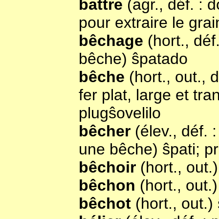
battre
(agr., déf. :
pour extraire le grai
bêchage
(hort., déf
bêche) ŝpatado
bêche
(hort., out., 
fer plat, large et tr
plugŝovelilo
bêcher
(élev., déf. 
une bêche) ŝpati; pr
bêchoir
(hort., out
bêchon
(hort., out.
bêchot
(hort., out.)