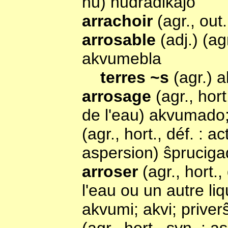
nu) nudradikaĵo
arrachoir
(agr., out
arrosable
(adj.) (ag
akvumebla
terres ~s
(agr.) 
arrosage
(agr., hort
de l'eau) akvumado;
(agr., hort., déf. : a
aspersion) ŝprucig
arroser
(agr., hort.
l'eau ou un autre liq
akvumi; akvi; priverŝ