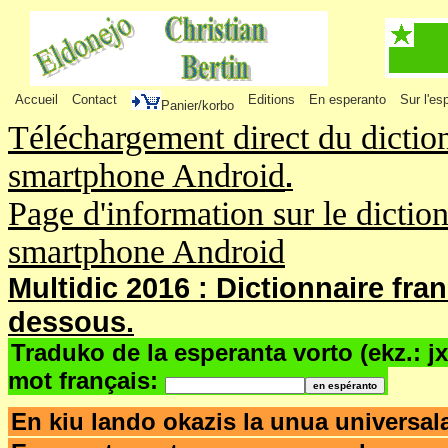
Accueil
Contact
Editions
En esperanto
Sur l'es
Panier/korbo
Téléchargement direct du dictio
smartphone Android
.
Page d'information sur le dictio
smartphone Android
Multidic 2016 : Dictionnaire fra
dessous.
Traduko de la esperanta vorto (ekz.: j
mot français:
En kiu lando okazis la unua univers