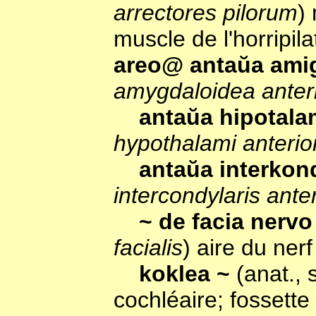
arrectores pilorum
)
muscle de l'horripila
areo@ antaŭa ami
amygdaloidea anter
antaŭa hipotal
hypothalami anterio
antaŭa interkon
intercondylaris anter
~ de facia nerv
facialis
) aire du nerf
koklea ~
(anat.,
cochléaire; fossette