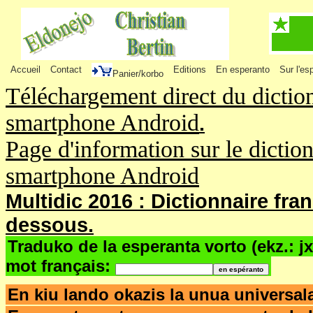
Accueil
Contact
Editions
En esperanto
Sur l'es
Panier/korbo
Téléchargement direct du dictio
smartphone Android
.
Page d'information sur le dictio
smartphone Android
Multidic 2016 : Dictionnaire fra
dessous.
Traduko de la esperanta vorto (ekz.: j
mot français:
En kiu lando okazis la unua univers