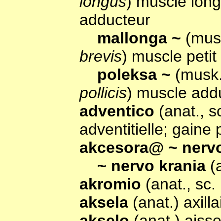
longus
) muscle lon
adducteur
mallonga ~
(mus
brevis
) muscle peti
poleksa ~
(musk.
pollicis
) muscle add
adventico
(anat., 
adventitielle; gain
akcesora@ ~ ner
~ nervo krania
(
akromio
(anat., sc
aksela
(anat.) axilla
akselo
(anat.) aisse