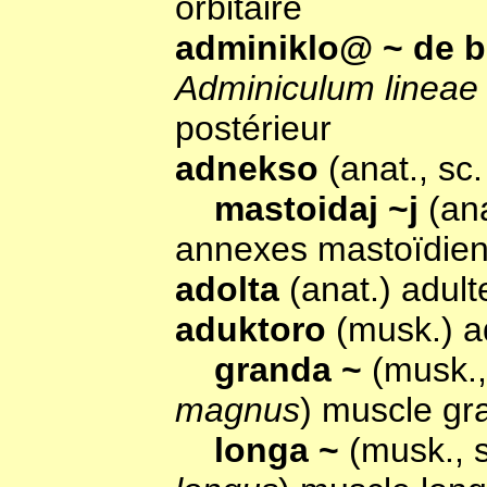
orbitaire
adminiklo@ ~ de b
Adminiculum lineae
postérieur
adnekso
(anat., sc
mastoidaj ~j
(an
annexes mastoïdie
adolta
(anat.) adult
aduktoro
(musk.) a
granda ~
(musk.
magnus
) muscle gr
longa ~
(musk., 