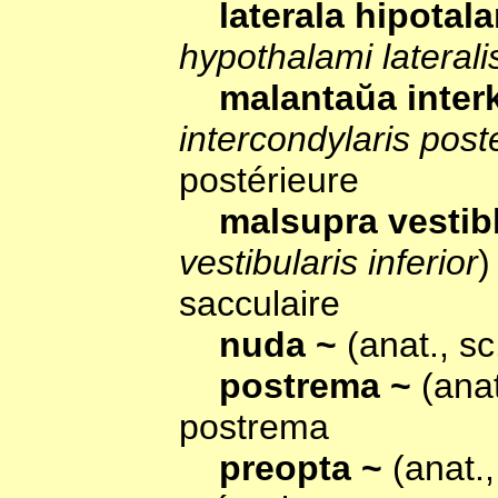
laterala hipota
hypothalami laterali
malantaŭa inter
intercondylaris post
postérieure
malsupra vestib
vestibularis inferior
)
sacculaire
nuda ~
(anat., s
postrema ~
(ana
postrema
preopta ~
(anat.