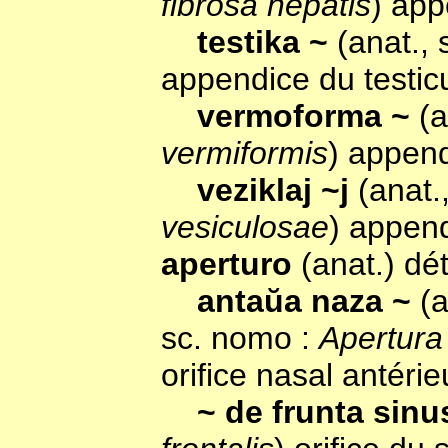
fibrosa hepatis
) app
testika ~
(anat.,
appendice du testic
vermoforma ~
(a
vermiformis
) append
veziklaj ~j
(anat.
vesiculosae
) appen
aperturo
(anat.) dét
antaŭa naza ~
(
sc. nomo :
Apertura 
orifice nasal antérie
~ de frunta sin