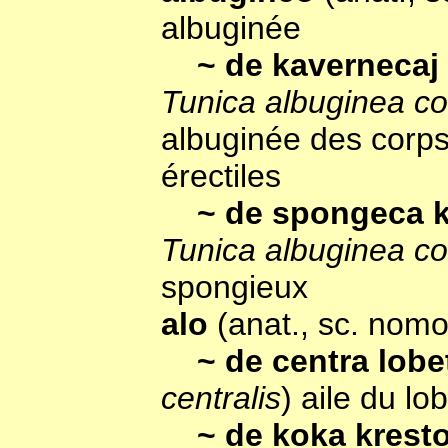
albuginée
~ de kavernecaj
Tunica albuginea c
albuginée des corp
érectiles
~ de spongeca k
Tunica albuginea co
spongieux
alo
(anat., sc. nomo
~ de centra lob
centralis
) aile du lo
~ de koka krest