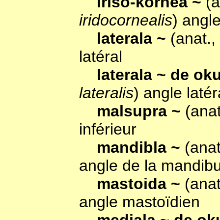
iriso-kornea ~
(a
iridocornealis
) angl
laterala ~
(anat.,
latéral
laterala ~ de ok
lateralis
) angle latér
malsupra ~
(ana
inférieur
mandibla ~
(anat
angle de la mandibu
mastoida ~
(anat
angle mastoïdien