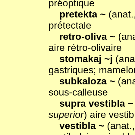
préoptique
pretekta ~
(anat.
prétectale
retro-oliva ~
(an
aire rétro-olivaire
stomakaj ~j
(ana
gastriques; mamelo
subkaloza ~
(an
sous-calleuse
supra vestibla 
superior
) aire vesti
vestibla ~
(anat.