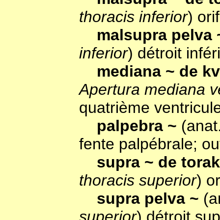
thoracis inferior
) ori
malsupra pelva
inferior
) détroit infér
mediana ~ de kv
Apertura mediana ven
quatrième ventricul
palpebra ~
(anat
fente palpébrale; o
supra ~ de tora
thoracis superior
) o
supra pelva ~
(a
superior
) détroit su