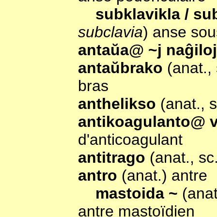
subklavikla / su
subclavia
) anse sou
antaŭa@ ~j naĝilo
antaŭbrako
(anat.,
bras
anthelikso
(anat., 
antikoagulanto@ 
d'anticoagulant
antitrago
(anat., s
antro
(anat.) antre
mastoida ~
(anat
antre mastoïdien