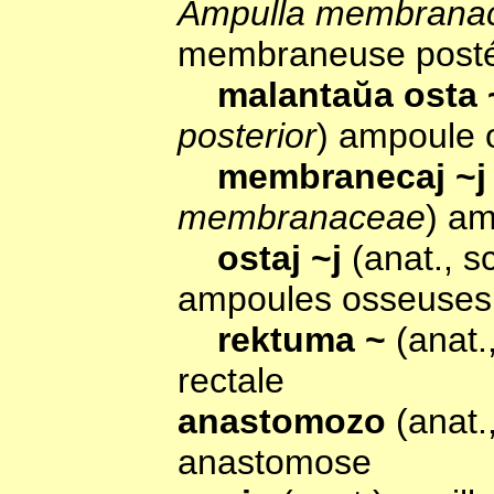
Ampulla membranac
membraneuse posté
malantaŭa osta
posterior
) ampoule 
membranecaj ~
membranaceae
) a
ostaj ~j
(anat., 
ampoules osseuses; 
rektuma ~
(anat.
rectale
anastomozo
(anat.
anastomose