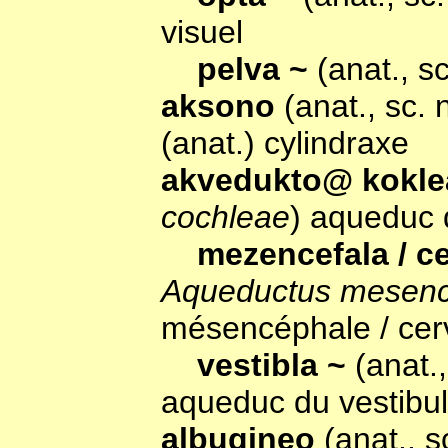
visuel
pelva ~
(anat., s
aksono
(anat., sc.
(anat.) cylindraxe
akvedukto@ kokle
cochleae
) aqueduc 
mezencefala / c
Aqueductus mesence
mésencéphale / ce
vestibla ~
(anat.
aqueduc du vestibu
albugineo
(anat., 