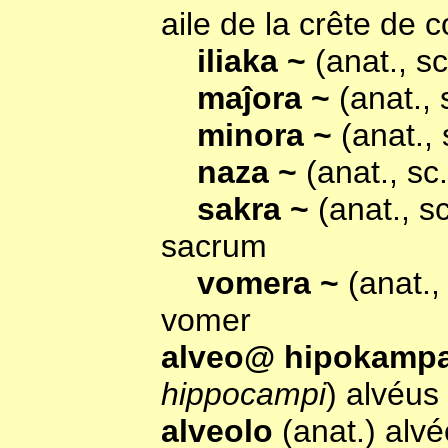
aile de la crête de 
iliaka ~
(anat., s
maĵora ~
(anat.,
minora ~
(anat.,
naza ~
(anat., s
sakra ~
(anat., s
sacrum
vomera ~
(anat.
vomer
alveo@ hipokamp
hippocampi
) alvéus
alveolo
(anat.) alvé