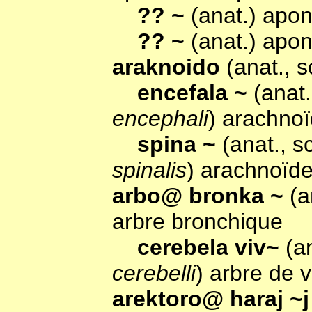
?? ~
(anat.) apo
?? ~
(anat.) apo
araknoido
(anat., 
encefala ~
(anat
encephali
) arachnoï
spina ~
(anat., 
spinalis
) arachnoïde
arbo@ bronka ~
(a
arbre bronchique
cerebela viv~
(a
cerebelli
) arbre de v
arektoro@ haraj ~