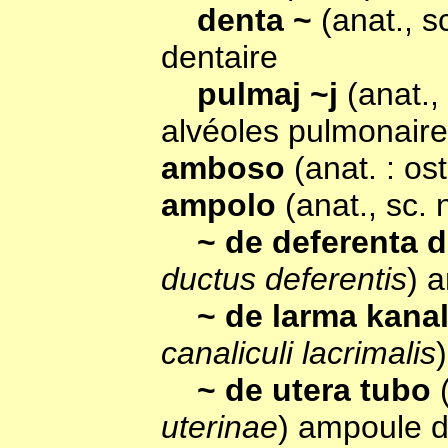
denta ~
(anat., 
dentaire
pulmaj ~j
(anat.,
alvéoles pulmonair
amboso
(anat. : os
ampolo
(anat., sc.
~ de deferenta 
ductus deferentis
) 
~ de larma kana
canaliculi lacrimalis
~ de utera tubo
uterinae
) ampoule d