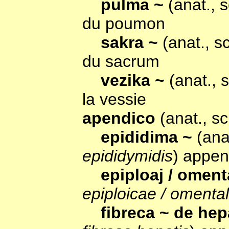
pulma ~
(anat., 
du poumon
sakra ~
(anat., s
du sacrum
vezika ~
(anat., 
la vessie
apendico
(anat., s
epididima ~
(ana
epididymidis
) appen
epiploaj / oment
epiploicae / omenta
fibreca ~ de he