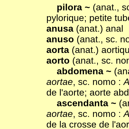
pilora ~
(anat., 
pylorique; petite tu
anusa
(anat.) anal
anuso
(anat., sc. 
aorta
(anat.) aortiq
aorto
(anat., sc. n
abdomena ~
(an
aortae
, sc. nomo :
A
de l'aorte; aorte ab
ascendanta ~
(a
aortae
, sc. nomo :
A
de la crosse de l'ao