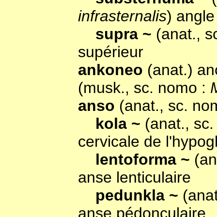
infrasternalis
) angle
supra ~
(anat., 
supérieur
ankoneo
(anat.) a
(musk., sc. nomo :
anso
(anat., sc. no
kola ~
(anat., sc
cervicale de l'hypog
lentoforma ~
(an
anse lenticulaire
pedunkla ~
(ana
anse pédonculaire