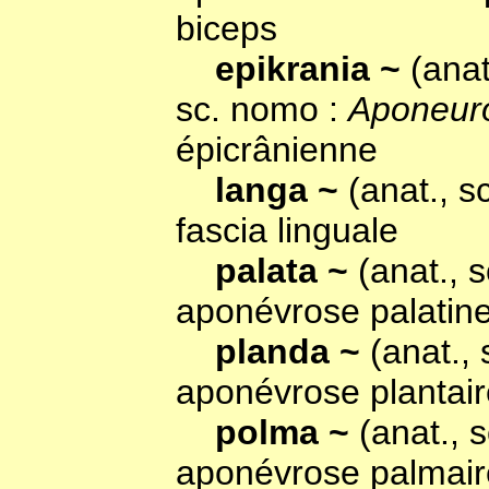
biceps
epikrania ~
(anat
sc. nomo :
Aponeuro
épicrânienne
langa ~
(anat., 
fascia linguale
palata ~
(anat., 
aponévrose palatin
planda ~
(anat.,
aponévrose plantair
polma ~
(anat., 
aponévrose palmair