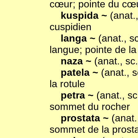
cœur; pointe du cœ
kuspida ~
(anat.
cuspidien
langa ~
(anat., 
langue; pointe de l
naza ~
(anat., s
patela ~
(anat., 
la rotule
petra ~
(anat., s
sommet du rocher
prostata ~
(anat
sommet de la prost