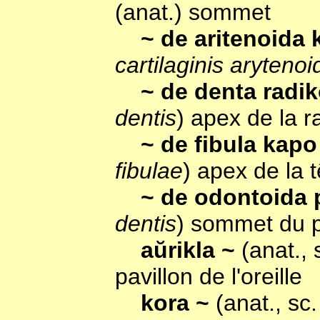
(anat.) sommet
~ de aritenoida 
cartilaginis aryteno
~ de denta radi
dentis
) apex de la r
~ de fibula kap
fibulae
) apex de la t
~ de odontoida
dentis
) sommet du 
aŭrikla ~
(anat.,
pavillon de l'oreille
kora ~
(anat., sc