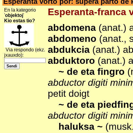
Esperanta vorto por: supera parto de
Esperanta-franca v
En la kategorio
'
objektoj
'
Kio estas tio?
abdomena
(anat.)
abdomeno
(anat.,
abdukcia
(anat.) a
Via respondo (ekz.
jxauxdo):
abduktoro
(anat.) 
~ de eta fingro
(
abductor digiti mini
petit doigt
~ de eta piedfi
abductor digiti mini
haluksa ~
(musk.