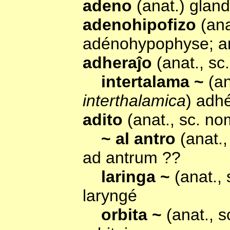
adeno
(anat.) glan
adenohipofizo
(an
adénohypophyse; a
adheraĵo
(anat., s
intertalama ~
(a
interthalamica
) adh
adito
(anat., sc. n
~ al antro
(anat.
ad antrum ??
laringa ~
(anat.,
laryngé
orbita ~
(anat., 