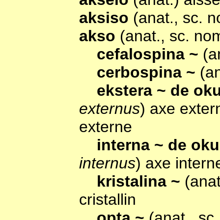
aksiso
(anat., sc. 
akso
(anat., sc. no
cefalospina ~
(a
cerbospina ~
(a
ekstera ~ de ok
externus
) axe exte
externe
interna ~ de ok
internus
) axe inter
kristalina ~
(anat
cristallin
opta ~
(anat., sc