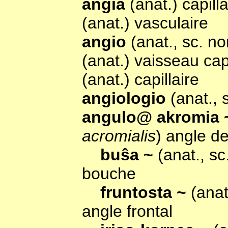
angia
(anat.) capilla
(anat.) vasculaire
angio
(anat., sc. n
(anat.) vaisseau capi
(anat.) capillaire
angiologio
(anat.,
angulo@ akromia
acromialis
) angle d
buŝa ~
(anat., s
bouche
fruntosta ~
(anat
angle frontal