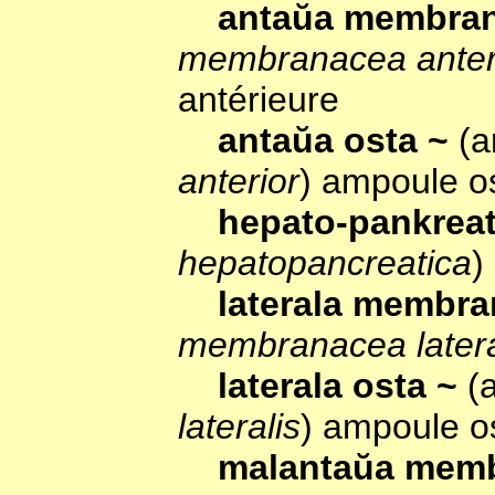
antaŭa membra
membranacea anter
antérieure
antaŭa osta ~
(a
anterior
) ampoule o
hepato-pankrea
hepatopancreatica
)
laterala membr
membranacea latera
laterala osta ~
(
lateralis
) ampoule o
malantaŭa mem