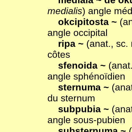
mediala ~ de ok
medialis
) angle médi
okcipitosta ~
(a
angle occipital
ripa ~
(anat., sc
côtes
sfenoida ~
(anat
angle sphénoïdien
sternuma ~
(ana
du sternum
subpubia ~
(ana
angle sous-pubien
substernuma ~