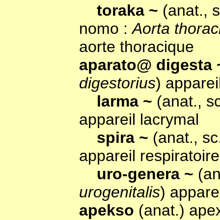
toraka ~
(anat., 
nomo :
Aorta thorac
aorte thoracique
aparato@ digesta
digestorius
) appareil
larma ~
(anat., 
appareil lacrymal
spira ~
(anat., s
appareil respiratoire
uro-genera ~
(an
urogenitalis
) apparei
apekso
(anat.) ape