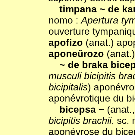
timpana ~ de ka
nomo :
Apertura tym
ouverture tympaniq
apofizo
(anat.) ap
aponeŭrozo
(anat.
~ de braka bic
musculi bicipitis bra
bicipitalis
) aponévro
aponévrotique du b
bicepsa ~
(anat.
bicipitis brachii
, sc.
aponévrose du bice