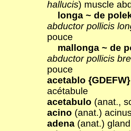
hallucis
) muscle abd
longa ~ de pol
abductor pollicis lo
pouce
mallonga ~ de 
abductor pollicis bre
pouce
acetablo {GDEFW
acétabule
acetabulo
(anat., 
acino
(anat.) acinu
adena
(anat.) gland