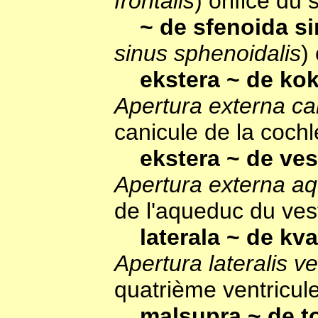
frontalis
) orifice du 
~ de sfenoida s
sinus sphenoidalis
)
ekstera ~ de ko
Apertura externa can
canicule de la coch
ekstera ~ de ve
Apertura externa aq
de l'aqueduc du ves
laterala ~ de kv
Apertura lateralis ve
quatrième ventricul
malsupra ~ de 