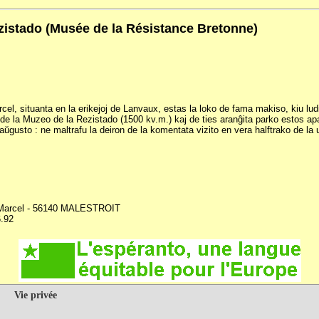
zistado (Musée de la Résistance Bretonne)
cel, situanta en la erikejoj de Lanvaux, estas la loko de fama makiso, kiu ludi
 de la Muzeo de la Rezistado (1500 kv.m.) kaj de ties aranĝita parko estos apa
 aŭgusto : ne maltrafu la deiron de la komentata vizito en vera halftrako de la 
Marcel - 56140 MALESTROIT
6.92
Vie privée