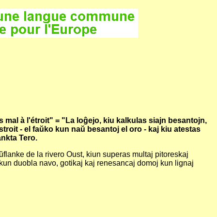
l à l'étroit" = "La loĝejo, kiu kalkulas siajn besantojn,
oit - el faŭko kun naŭ besantoj el oro - kaj kiu atestas
ankta Tero.
flanke de la rivero Oust, kiun superas multaj pitoreskaj
s kun duobla navo, gotikaj kaj renesancaj domoj kun lignaj