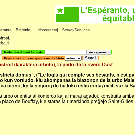
péranto
Bretonio
Ludprogramoj
Servoj/Services
ndroid
.
ndroid
Traduction du mot français:
Esperanta vorto por: granda marĉa birdo
 (karaktera urbeto), la perlo de la rivero Oust
cta domus", ("Le logis qui compte ses besants, n'est pas ma
zo kun vortludo, kiu akompanas la blazonon de la urbo Malestr
a mono, ke la sinjoroj de tiu loko estis irintaj militi sur la S
urbo orientita al komerco kaj al maraj agadoj, konstruita ambaŭ
la placo de Bouffay, kie staras la rimarkinda preĝejo Saint-Gille