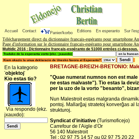
Accueil
Contact
Editions
En esperanto
Sur l'es
Panier/korbo
Téléchargement direct du dictionnaire français-espéranto pour smartphone A
Page d'information sur le dictionnaire français-espéranto pour smartphone A
Multidic 2016 : Dictionnaire français-espéranto de 51000 entrées ci-dessous.
Traduko de la esperanta vorto (ekz.: jxauxdo):
Kiam okazis la unua deklaracio de Unesko favora al Esperanto?
BRETAGNE-BREIZH-BRETONIO: Malestroit
En la kategorio
'
objektoj
'
"Quae numerat numnos non est male stri
Kio estas tio?
ne estas malvaste"). Tio estas la devi
per la uzo de la vorto "besanto", bizanc
Nun Malestroit estas malgranda dinamika 
pontoj. Mallarĝaj stratetoj konverĝas al 
Via respondo (ekz.
strukturoj.
jxauxdo):
Syndicat d'initiative
(Turismoficejo)
Carrefour de l'Aigle d'Or
56 140 Malestroit
Tel : 02 97 75 14 57 ou 02 97 75 20 22