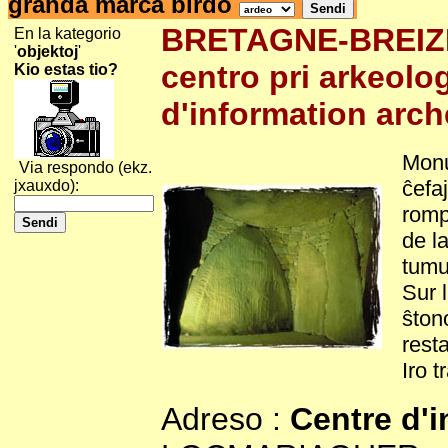
granda marĉa birdo
BRETAGNE-BREIZH
En la kategorio
'
objektoj
'
centro pri arkeolo
Kio estas tio?
d'information arc
Monu
Via respondo (ekz.
ĉefa
jxauxdo):
romp
de l
tumu
Sur 
ŝton
rest
Iro t
Adreso :
Centre d'