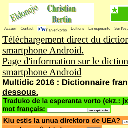
Accueil
Contact
Editions
En esperanto
Sur l'es
Panier/korbo
Téléchargement direct du dictio
smartphone Android
.
Page d'information sur le dictio
smartphone Android
Multidic 2016 : Dictionnaire fra
dessous.
Traduko de la esperanta vorto (ekz.: j
mot français:
Kiu estis la unua direktoro de UEA?