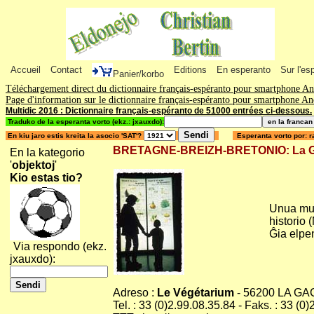
Accueil
Contact
Editions
En esperanto
Sur l'es
Panier/korbo
Téléchargement direct du dictionnaire français-espéranto pour smartphone A
Page d'information sur le dictionnaire français-espéranto pour smartphone A
Multidic 2016 : Dictionnaire français-espéranto de 51000 entrées ci-dessous.
Traduko de la esperanta vorto (ekz.: jxauxdo):
En kiu jaro estis kreita la asocio 'SAT'?
Esperanta vorto por: r
BRETAGNE-BREIZH-BRETONIO: La Gacil
En la kategorio
'
objektoj
'
Kio estas tio?
Unua muz
historio 
Ĝia elpen
Via respondo (ekz.
jxauxdo):
Adreso :
Le Végétarium
- 56200 LA GA
Tel. : 33 (0)2.99.08.35.84 - Faks. : 33 (0