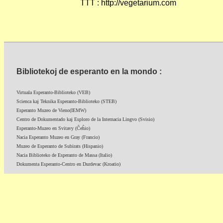
TTT : http://vegetarium.com
Bibliotekoj de esperanto en la mondo :
Virtuala Esperanto-Biblioteko (VEB)
Scienca kaj Teknika Esperanto-Biblioteko (STEB)
Esperanto Muzeo de Vieno(IEMW)
Centro de Dokumentado kaj Esploro de la Internacia Lingvo (Svisio)
Esperanto-Muzeo en Svitavy (Ĉeĥio)
Nacia Esperanto Muzeo en Gray (Francio)
Muzeo de Esperanto de Subirats (Hispanio)
Nacia Biblioteko de Esperanto de Massa (Italio)
Dokumenta Esperanto-Centro en Durdevac (Kroatio)