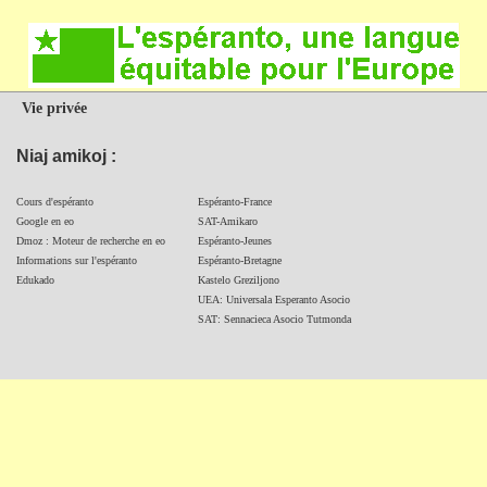
Vie privée
Niaj amikoj :
Cours d'espéranto
Espéranto-France
Google en eo
SAT-Amikaro
Dmoz : Moteur de recherche en eo
Espéranto-Jeunes
Informations sur l'espéranto
Espéranto-Bretagne
Edukado
Kastelo Greziljono
UEA: Universala Esperanto Asocio
SAT: Sennacieca Asocio Tutmonda