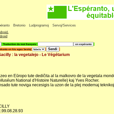
péranto
Bretonio
Ludprogramoj
Servoj/Services
ndroid
.
ndroid
Traduction du mot français:
akonto en kiu agas bestoj
ly : la vegetalejo - Le Végétarium
eo en Eŭropo tute dediĉita al la malkovro de la vegetala mondo,
(Muséum National d'Histoire Naturelle) kaj Yves Rocher.
sado tute noviga necesigis la uzon de la plej modernaj teknikoj p
CILLY
)2.99.08.28.93