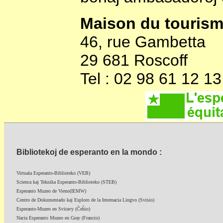
Maison du touris
46, rue Gambetta
29 681 Roscoff
Tel : 02 98 61 12 13
Bibliotekoj de esperanto en la mondo :
Virtuala Esperanto-Biblioteko (VEB)
Scienca kaj Teknika Esperanto-Biblioteko (STEB)
Esperanto Muzeo de Vieno(IEMW)
Centro de Dokumentado kaj Esploro de la Internacia Lingvo (Svisio)
Esperanto-Muzeo en Svitavy (Ĉeĥio)
Nacia Esperanto Muzeo en Gray (Francio)