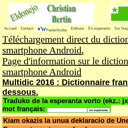
Accueil
Contact
Editions
En esperanto
Sur l'es
Panier/korbo
Téléchargement direct du dictio
smartphone Android
.
Page d'information sur le dictio
smartphone Android
Multidic 2016 : Dictionnaire fra
dessous.
Traduko de la esperanta vorto (ekz.: j
mot français:
Kiam okazis la unua deklaracio de Un