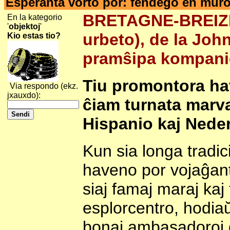
Esperanta vorto por: fendego en mur
BRETAGNE-BREIZH
En la kategorio
'
objektoj
'
urbeto), de la Joh
Kio estas tio?
pramŝipa kompanio
Tiu promontora hav
Via respondo (ekz.
jxauxdo):
ĉiam turnata marvas
Hispanio kaj Nede
Kun sia longa tradici
haveno por vojaĝanto
siaj famaj maraj kaj
esplorcentro, hodiaŭ
bonaj ambasadoroj d