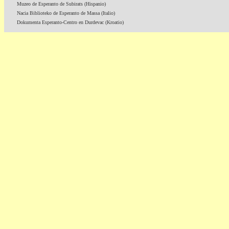
Muzeo de Esperanto de Subirats (Hispanio)
Nacia Biblioteko de Esperanto de Massa (Italio)
Dokumenta Esperanto-Centro en Durdevac (Kroatio)