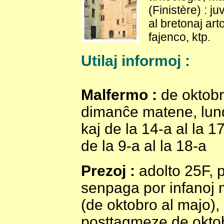
(Finistère) : ju
al bretonaj art
fajenco, ktp.
Utilaj informoj :
Malfermo :
de oktobr
dimanĉe matene, lunde
kaj de la 14-a al la 1
de la 9-a al la 18-a
Prezoj :
adolto 25F, p
senpaga por infanoj ma
(de oktobro al majo)
posttagmeze de okto