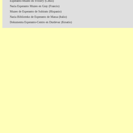
Esperanto-Muzeo en Svitavy (Ĉeĥio)
Nacia Esperanto Muzeo en Gray (Francio)
Muzeo de Esperanto de Subirats (Hispanio)
Nacia Biblioteko de Esperanto de Massa (Italio)
Dokumenta Esperanto-Centro en Durdevac (Kroatio)