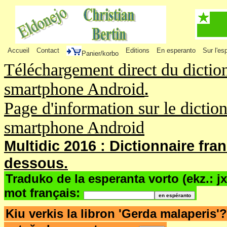
Accueil
Contact
Editions
En esperanto
Sur l'es
Panier/korbo
Téléchargement direct du dictio
smartphone Android
.
Page d'information sur le dictio
smartphone Android
Multidic 2016 : Dictionnaire fra
dessous.
Traduko de la esperanta vorto (ekz.: j
mot français:
Kiu verkis la libron 'Gerda malaperis'