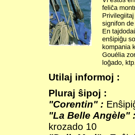
feliĉa montr
Privilegiit
signifon de
En tajdodaŭ
enŝipiĝu so
kompania ko
Gouélia zor
loĝado, ktp.
Utilaj informoj :
Pluraj ŝipoj :
"Corentin" :
Enŝipiĝ
"La Belle Angèle" 
krozado 10