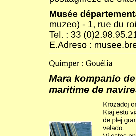
Musée départementa
muzeo) - 1, rue du 
Tel. : 33 (0)2.98.95.2
E.Adreso : musee.b
Quimper : Gouélia
Mara kompanio de 
maritime de navire
Krozadoj on
Kiaj estu v
de plej gra
velado.
Vi estos en