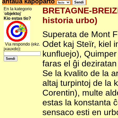
antaŭa kapoparto
BRETAGNE-BREIZH-
En la kategorio
'
objektoj
'
historia urbo)
Kio estas tio?
Superata de Mont Fru
Odet kaj Steïr, kie
Via respondo (ekz.
jxauxdo):
kunfluejo), Quimper
faras el ĝi deziratan
Se la kvalito de la 
altaj turpintoj de l
Corentin), multe ald
estas la konstanta ĉ
sensaco esti en urbo