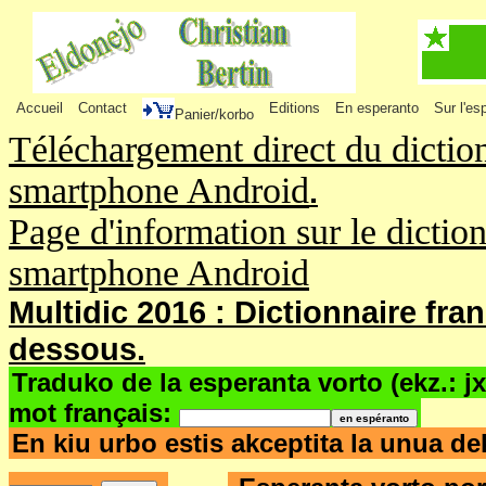
Accueil
Contact
Editions
En esperanto
Sur l'es
Panier/korbo
Téléchargement direct du dictio
smartphone Android
.
Page d'information sur le dictio
smartphone Android
Multidic 2016 : Dictionnaire fra
dessous.
Traduko de la esperanta vorto (ekz.: j
mot français:
En kiu urbo estis akceptita la unua d