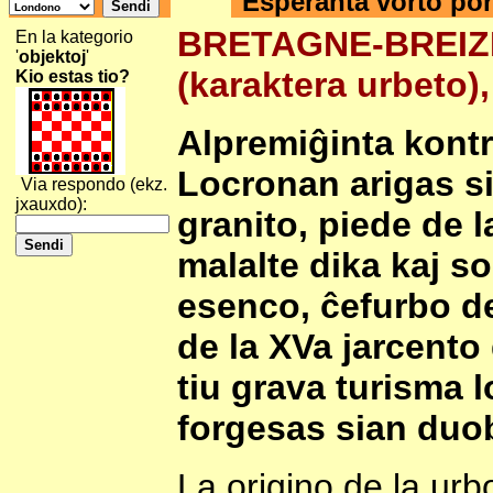
Esperanta vorto por
BRETAGNE-BREIZH
En la kategorio
'
objektoj
'
(karaktera urbeto),
Kio estas tio?
Alpremiĝinta kontr
Locronan arigas si
Via respondo (ekz.
jxauxdo):
granito, piede de l
malalte dika kaj so
esenco, ĉefurbo de 
de la XVa jarcento 
tiu grava turisma l
forgesas sian duo
La origino de la urb