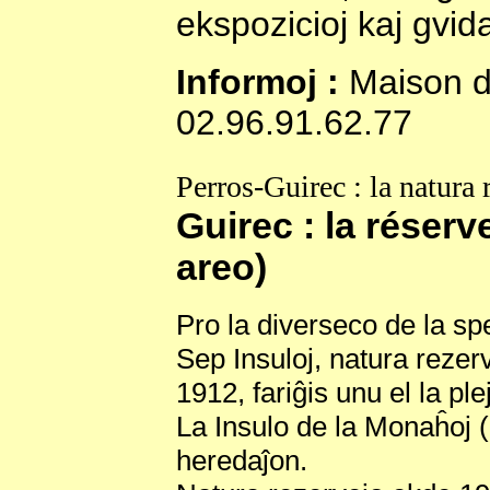
ekspozicioj kaj gvidat
Informoj :
Maison du
02.96.91.62.77
Perros-Guirec : la natura 
Guirec : la réserv
areo)
Pro la diverseco de la spec
Sep Insuloj, natura rezer
1912, fariĝis unu el la ple
La Insulo de la Monaĥoj (
heredaĵon.