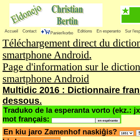
Accueil
Contact
Editions
En esperanto
Sur l'es
Panier/korbo
Téléchargement direct du dictio
smartphone Android
.
Page d'information sur le dictio
smartphone Android
Multidic 2016 : Dictionnaire fra
dessous.
Traduko de la esperanta vorto (ekz.: j
mot français:
En kiu jaro Zamenhof naskiĝis?