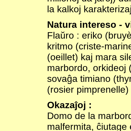
la kalkoj karakteriz
Natura intereso - v
Flaŭro : eriko (bruy
kritmo (criste-marine
(oeillet) kaj mara si
marbordo, orkideoj (
sovaĝa timiano (thy
(rosier pimprenelle) 
Okazaĵoj :
Domo de la marbordo 
malfermita, ĉiutage