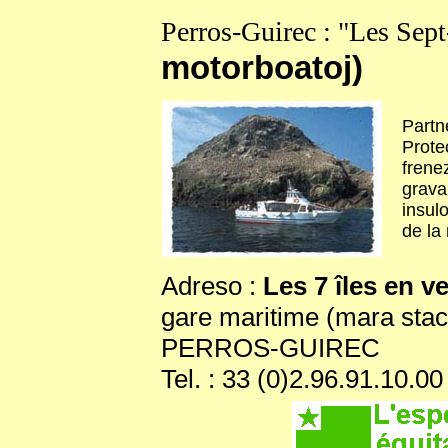
Perros-Guirec : "Les Sept
motorboatoj)
Partn
Protec
frenez
grava
insul
de la
Adreso :
Les 7 îles en v
gare maritime (mara stac
PERROS-GUIREC
Tel. : 33 (0)2.96.91.10.00