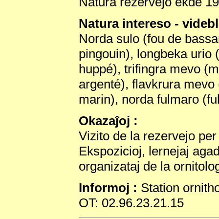
Natura rezervejo ekde 19
Natura intereso - videbl
Norda sulo (fou de bassan
pingouin), longbeka urio 
huppé), trifingra mevo (m
argenté), flavkrura mevo
marin), norda fulmaro (fu
Okazaĵoj :
Vizito de la rezervejo pe
Ekspozicioj, lernejaj agado
organizataj de la ornitolo
Informoj :
Station ornitho
OT: 02.96.23.21.15