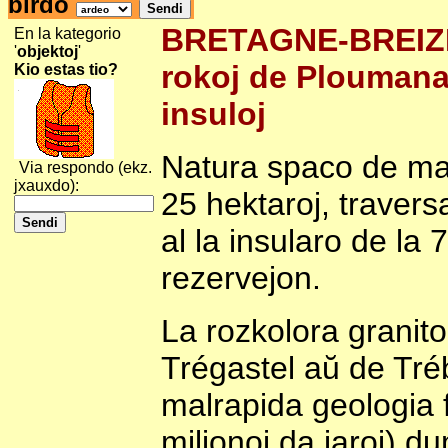
birdo
BRETAGNE-BREIZH-
En la kategorio
'
objektoj
'
rokoj de Ploumanac
Kio estas tio?
insuloj
Natura spaco de marb
Via respondo (ekz.
jxauxdo):
25 hektaroj, traver
al la insularo de la 7
rezervejon.
La rozkolora granit
Trégastel aŭ de Tré
malrapida geologia 
milionoj da jaroj) d