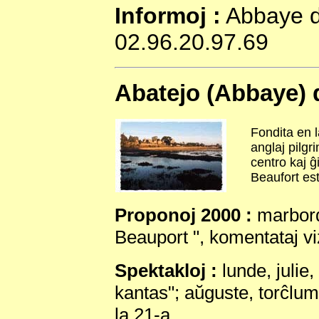
Informoj :
Abbaye de
02.96.20.97.69
Abatejo (Abbaye) 
Fondita en l
anglaj pilg
centro kaj ĝ
Beaufort est
Proponoj 2000 :
marborda
Beauport ", komentataj viz
Spektakloj :
lunde, julie
kantas"; aŭguste, torĉlumi
la 21-a.