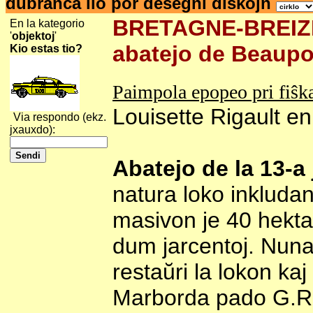
dubranĉa ilo por desegni diskojn
BRETAGNE-BREIZH-
En la kategorio
'
objektoj
'
abatejo de Beaupo
Kio estas tio?
Paimpola epopeo pri fiŝk
Louisette Rigault e
Via respondo (ekz.
jxauxdo):
Abatejo de la 13-a
natura loko inkluda
masivon je 40 hektaro
dum jarcentoj. Nuna 
restaŭri la lokon k
Marborda pado G.R.