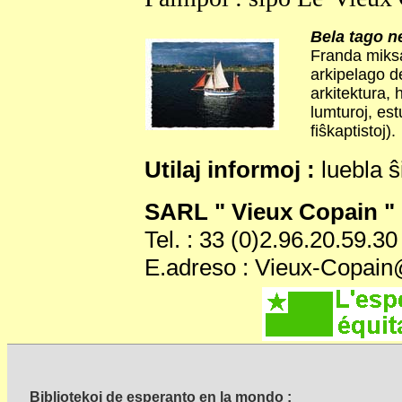
Bela tago ne
Franda miksaĵ
arkipelago de
arkitektura,
lumturoj, es
fiŝkaptistoj).
Utilaj informoj :
luebla ŝ
SARL " Vieux Copain "
Tel. : 33 (0)2.96.20.59.30
E.adreso : Vieux-Copai
Bibliotekoj de esperanto en la mondo :