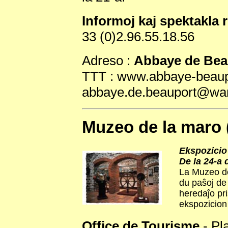
Informoj kaj spektakla 
33 (0)2.96.55.18.56
Adreso :
Abbaye de Bea
TTT : www.abbaye-beaupo
abbaye.de.beauport@wan
Muzeo de la maro 
Ekspozicio 
De la 24-a 
La Muzeo de
du paŝoj de
heredaĵo pr
ekspozicion 
Office de Tourisme
- Pl