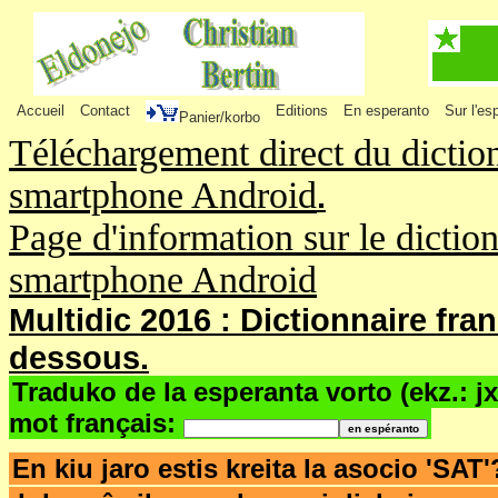
Accueil
Contact
Editions
En esperanto
Sur l'es
Panier/korbo
Téléchargement direct du dictio
smartphone Android
.
Page d'information sur le dictio
smartphone Android
Multidic 2016 : Dictionnaire fra
dessous.
Traduko de la esperanta vorto (ekz.: j
mot français:
En kiu jaro estis kreita la asocio 'SAT