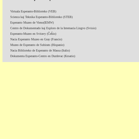
Virtuala Esperanto-Biblioteko (VEB)
Scienca kaj Teknika Esperanto-Biblioteko (STEB)
Esperanto Muzeo de Vieno(IEMW)
Centro de Dokumentado kaj Esploro de la Internacia Lingvo (Svisio)
Esperanto-Muzeo en Svitavy (Ĉeĥio)
Nacia Esperanto Muzeo en Gray (Francio)
Muzeo de Esperanto de Subirats (Hispanio)
Nacia Biblioteko de Esperanto de Massa (Italio)
Dokumenta Esperanto-Centro en Durdevac (Kroatio)