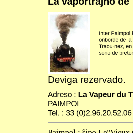
La vaportrajno de 
Inter Paimpol 
onborde de la 
Traou-nez, en 
sono de breto
Deviga rezervado.
Adreso :
La Vapeur du T
PAIMPOL
Tel. : 33 (0)2.96.20.52.06
Paimpol : ŝipo Le"Vieux