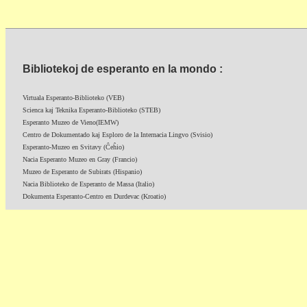
Bibliotekoj de esperanto en la mondo :
Virtuala Esperanto-Biblioteko (VEB)
Scienca kaj Teknika Esperanto-Biblioteko (STEB)
Esperanto Muzeo de Vieno(IEMW)
Centro de Dokumentado kaj Esploro de la Internacia Lingvo (Svisio)
Esperanto-Muzeo en Svitavy (Ĉeĥio)
Nacia Esperanto Muzeo en Gray (Francio)
Muzeo de Esperanto de Subirats (Hispanio)
Nacia Biblioteko de Esperanto de Massa (Italio)
Dokumenta Esperanto-Centro en Durdevac (Kroatio)