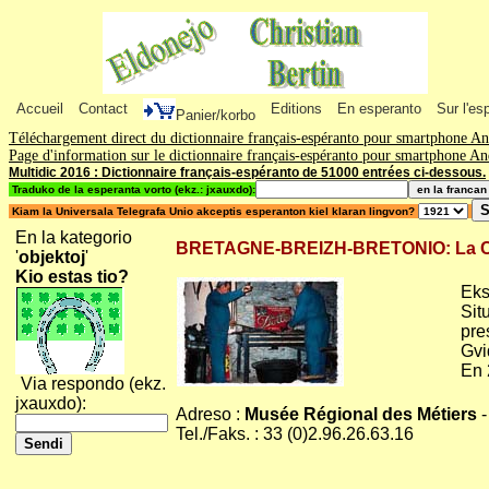
Accueil
Contact
Editions
En esperanto
Sur l'es
Panier/korbo
Téléchargement direct du dictionnaire français-espéranto pour smartphone A
Page d'information sur le dictionnaire français-espéranto pour smartphone A
Multidic 2016 : Dictionnaire français-espéranto de 51000 entrées ci-dessous.
Traduko de la esperanta vorto (ekz.: jxauxdo):
Kiam la Universala Telegrafa Unio akceptis esperanton kiel klaran lingvon?
En la kategorio
BRETAGNE-BREIZH-BRETONIO: La Chèze
'
objektoj
'
Kio estas tio?
Eks
Sit
pres
Gvi
En 
Via respondo (ekz.
jxauxdo):
Adreso :
Musée Régional des Métiers
-
Tel./Faks. : 33 (0)2.96.26.63.16