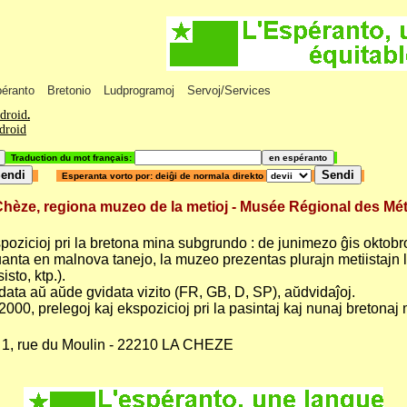
péranto
Bretonio
Ludprogramoj
Servoj/Services
ndroid
.
ndroid
Traduction du mot français:
Esperanta vorto por: deiĝi de normala direkto
, regiona muzeo de la metioj - Musée Régional des Mét
pozicioj pri la bretona mina subgrundo : de junimezo ĝis oktobr
uanta en malnova tanejo, la muzeo prezentas plurajn metiistajn 
isto, ktp.).
data aŭ aŭde gvidata vizito (FR, GB, D, SP), aŭdvidaĵoj.
2000, prelegoj kaj ekspozicioj pri la pasintaj kaj nunaj bretonaj m
 1, rue du Moulin - 22210 LA CHEZE