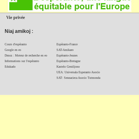
Vie privée
Niaj amikoj :
Cours d'espéranto
Espéranto-France
Google en eo
SAT-Amikaro
Dmoz : Moteur de recherche en eo
Espéranto-Jeunes
Informations sur l'espéranto
Espéranto-Bretagne
Edukado
Kastelo Greziljono
UEA: Universala Esperanto Asocio
SAT: Sennacieca Asocio Tutmonda