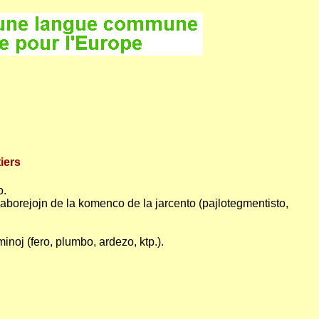
iers
o.
laborejojn de la komenco de la jarcento (pajlotegmentisto,
inoj (fero, plumbo, ardezo, ktp.).