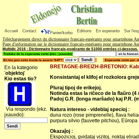
Accueil
Contact
Editions
En esperanto
Sur l'es
Panier/korbo
Téléchargement direct du dictionnaire français-espéranto pour smartphone A
Page d'information sur le dictionnaire français-espéranto pour smartphone A
Multidic 2016 : Dictionnaire français-espéranto de 51000 entrées ci-dessous.
Traduko de la esperanta vorto (ekz.: jxauxdo):
En kiu jaro estis kreita la asocio 'SAT'?
Esperanta vorto por: 
BRETAGNE-BREIZH-BRETONIO: Kabo de
En la kategorio
'
objektoj
'
Konsistantaj el klifoj el rozkolora gr
Kio estas tio?
Pluraj tipoj de erikejoj.
Notinda estas la riĉeco de la flaŭro (4
Padoj G.R. (longa marŝado) kaj P.R. (
Via respondo (ekz.
Natura intereso - videblaj specioj :
jxauxdo):
duna rozo (rose pimprenelle), flava heli
purpura silvio (fauvette pitchou), Eŭropa
Okazaĵoj :
Ekspozicioj, gvidataj vizitoj, noktaj elir