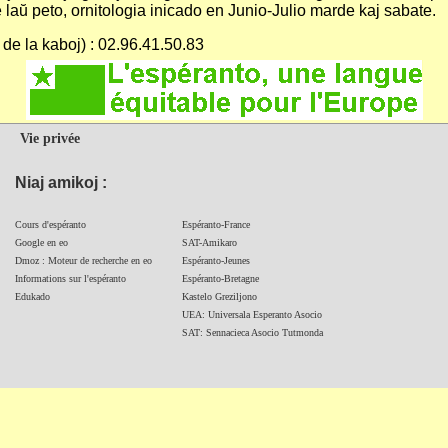
re laŭ peto, ornitologia inicado en Junio-Julio marde kaj sabate.
de la kaboj) : 02.96.41.50.83
Vie privée
Niaj amikoj :
Cours d'espéranto
Espéranto-France
Google en eo
SAT-Amikaro
Dmoz : Moteur de recherche en eo
Espéranto-Jeunes
Informations sur l'espéranto
Espéranto-Bretagne
Edukado
Kastelo Greziljono
UEA: Universala Esperanto Asocio
SAT: Sennacieca Asocio Tutmonda