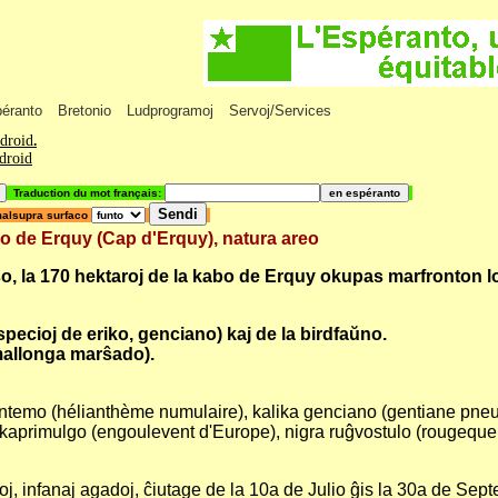
péranto
Bretonio
Ludprogramoj
Servoj/Services
ndroid
.
ndroid
Traduction du mot français:
malsupra surfaco
 Erquy (Cap d'Erquy), natura areo
ejso, la 170 hektaroj de la kabo de Erquy okupas marfronton l
 specioj de eriko, genciano) kaj de la birdfaŭno.
mallonga marŝado).
antemo (hélianthème numulaire), kalika genciano (gentiane pneum
 kaprimulgo (engoulevent d'Europe), nigra ruĝvostulo (rougequeue 
adoj, infanaj agadoj, ĉiutage de la 10a de Julio ĝis la 30a de Sep