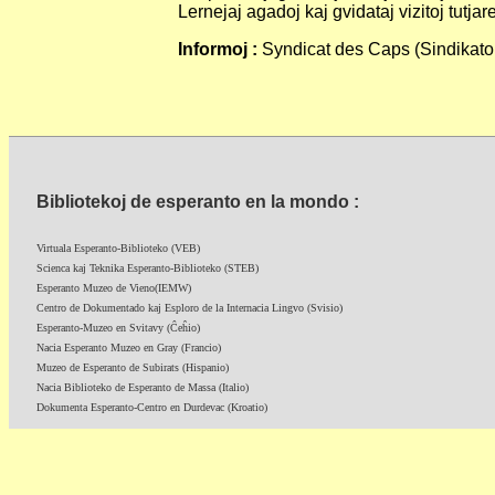
Lernejaj agadoj kaj gvidataj vizitoj tutja
Informoj :
Syndicat des Caps (Sindikato 
Bibliotekoj de esperanto en la mondo :
Virtuala Esperanto-Biblioteko (VEB)
Scienca kaj Teknika Esperanto-Biblioteko (STEB)
Esperanto Muzeo de Vieno(IEMW)
Centro de Dokumentado kaj Esploro de la Internacia Lingvo (Svisio)
Esperanto-Muzeo en Svitavy (Ĉeĥio)
Nacia Esperanto Muzeo en Gray (Francio)
Muzeo de Esperanto de Subirats (Hispanio)
Nacia Biblioteko de Esperanto de Massa (Italio)
Dokumenta Esperanto-Centro en Durdevac (Kroatio)