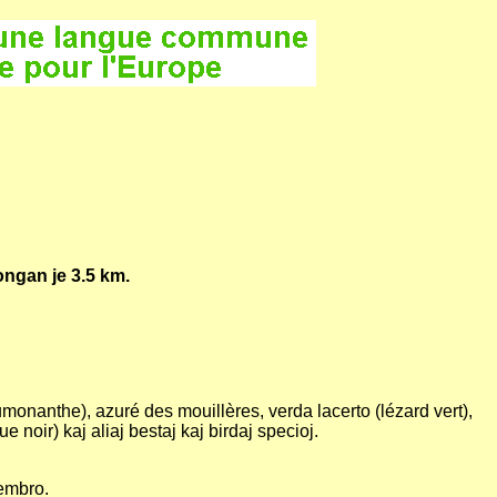
ongan je 3.5 km.
onanthe), azuré des mouillères, verda lacerto (lézard vert),
noir) kaj aliaj bestaj kaj birdaj specioj.
tembro.