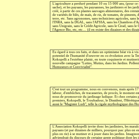
L'agriculture a perduré pendant 10 ou 15 000 ans, (pour ce 
sache), et les paysans, les paysannes, les jardiniers et les jard
créé, à partir de ces plantes sauvages alimentaires, des centai
de variétés de blés, de maïs, de riz, de tomates, de piments
terre, etc. Sans agronomes, sans techniciens agricoles, sans 
l'INRA, sans la DGAL, sans l'AFSSA, sans les Chambres d'Ag
sans Unigrain, sans le Crédit Agricole, sans le Cirad, sans le
l'Agence Bio, etc, etc.... (il en existe des dizaines et des dizai
Eu égard à tous ces faits, et dans un optimisme béat vis à vi
potentiel de l'humanité d'oeuvrer en co-évolution avec la T
Kokopelli a l'extrême plaisir, en toute coquinerie et mutineri
nouvelle campagne "Lutins, Mutins, dans les Jardins. Polleni
Humuseurs et Convivialité".
C'est tout un programme, nous en convenons, mais après 17
labeur, d'embûches, de tracasseries, de procès, le moment e
nous de promouvoir du jardinage ludique. Et chez certains 
premiers, Kokopelli, le Troubadour, le Dissident, l'Hérétique,
aussi le "Magister Ludi", telle la cigale mythologique des Ho
L'Association Kokopelli invite donc les jardiniers, les maraîc
paysans (et par dizaines de milliers, pourquoi pas: plus on est
plus on rie) à se mutiner et à jouer dans les jardins. Imaginon
adviendrait du discours de certaine gente politique dont les 