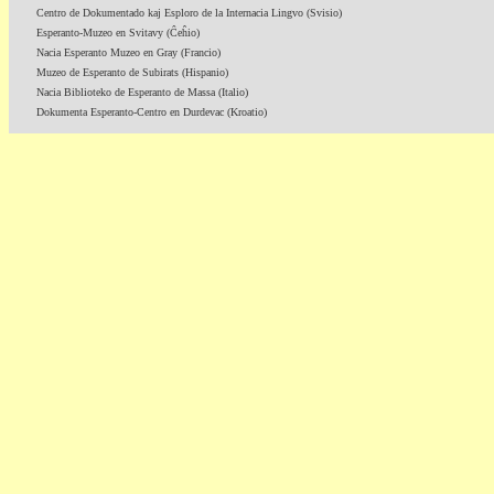
Centro de Dokumentado kaj Esploro de la Internacia Lingvo (Svisio)
Esperanto-Muzeo en Svitavy (Ĉeĥio)
Nacia Esperanto Muzeo en Gray (Francio)
Muzeo de Esperanto de Subirats (Hispanio)
Nacia Biblioteko de Esperanto de Massa (Italio)
Dokumenta Esperanto-Centro en Durdevac (Kroatio)