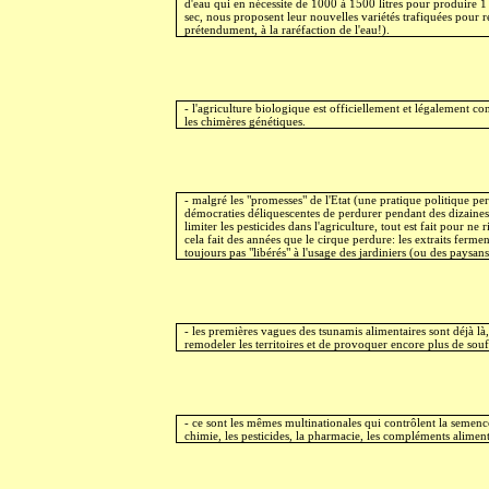
d'eau qui en nécessite de 1000 à 1500 litres pour produire 1
sec, nous proposent leur nouvelles variétés trafiquées pour ré
prétendument, à la raréfaction de l'eau!).
- l'agriculture biologique est officiellement et légalement c
les chimères génétiques.
- malgré les "promesses" de l'Etat (une pratique politique pe
démocraties déliquescentes de perdurer pendant des dizaines
limiter les pesticides dans l'agriculture, tout est fait pour ne r
cela fait des années que le cirque perdure: les extraits ferme
toujours pas "libérés" à l'usage des jardiniers (ou des paysans 
- les premières vagues des tsunamis alimentaires sont déjà là,
remodeler les territoires et de provoquer encore plus de souf
- ce sont les mêmes multinationales qui contrôlent la semence
chimie, les pesticides, la pharmacie, les compléments alimenta