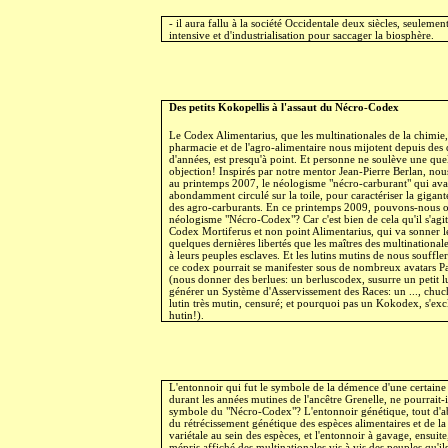
- il aura fallu à la société Occidentale deux siècles, seulement
intensive et d'industrialisation pour saccager la biosphère.
Des petits Kokopellis à l'assaut du Nécro-Codex
Le Codex Alimentarius, que les multinationales de la chimie,
pharmacie et de l'agro-alimentaire nous mijotent depuis des 
d'années, est presqu'à point. Et personne ne soulève une qu
objection! Inspirés par notre mentor Jean-Pierre Berlan, nou
au printemps 2007, le néologisme "nécro-carburant" qui avai
abondamment circulé sur la toile, pour caractériser la gigan
des agro-carburants. En ce printemps 2009, pouvons-nous o
néologisme "Nécro-Codex"? Car c'est bien de cela qu'il s'agit:
Codex Mortiferus et non point Alimentarius, qui va sonner l
quelques dernières libertés que les maîtres des multinationale
à leurs peuples esclaves. Et les lutins mutins de nous souffler 
ce codex pourrait se manifester sous de nombreux avatars 
(nous donner des berlues: un berluscodex, susurre un petit lu
générer un Système d'Asservissement des Races: un ..., chuc
lutin très mutin, censuré; et pourquoi pas un Kokodex, s'exc
hutin!).
L'entonnoir qui fut le symbole de la démence d'une certain
durant les années mutines de l'ancêtre Grenelle, ne pourrait-il
symbole du "Nécro-Codex"? L'entonnoir génétique, tout d'
du rétrécissement génétique des espèces alimentaires et de la 
variétale au sein des espèces, et l'entonnoir à gavage, ensui
mépris affiché des multinationales vis à vis des peuples qu'il