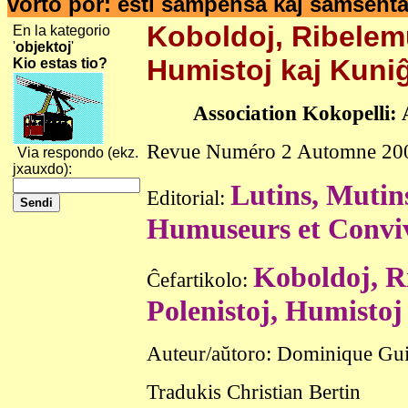
vorto por: esti sampensa kaj samsenta
Koboldoj, Ribelemu
En la kategorio
'
objektoj
'
Humistoj kaj Kun
Kio estas tio?
Association Kokopelli: 
Revue Numéro 2 Automne 20
Via respondo (ekz.
jxauxdo):
Lutins, Mutins
Editorial:
Humuseurs et Conviv
Koboldoj, R
Ĉefartikolo:
Polenistoj, Humisto
Auteur/aŭtoro: Dominique Gui
Tradukis Christian Bertin