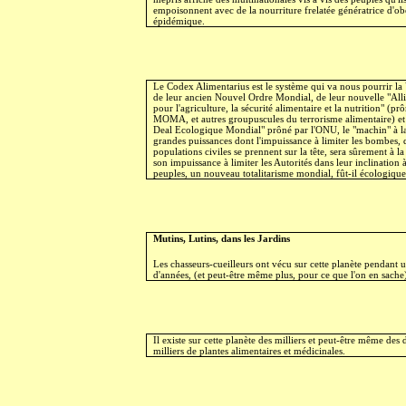
empoisonnent avec de la nourriture frelatée génératrice d'ob
épidémique.
Le Codex Alimentarius est le système qui va nous pourrir la 
de leur ancien Nouvel Ordre Mondial, de leur nouvelle "All
pour l'agriculture, la sécurité alimentaire et la nutrition" (pr
MOMA, et autres groupuscules du terrorisme alimentaire) et
Deal Ecologique Mondial" prôné par l'ONU, le "machin" à la
grandes puissances dont l'impuissance à limiter les bombes, 
populations civiles se prennent sur la tête, sera sûrement à l
son impuissance à limiter les Autorités dans leur inclination
peuples, un nouveau totalitarisme mondial, fût-il écologique
Mutins, Lutins, dans les Jardins
Les chasseurs-cueilleurs ont vécu sur cette planète pendant 
d'années, (et peut-être même plus, pour ce que l'on en sache
Il existe sur cette planète des milliers et peut-être même des 
milliers de plantes alimentaires et médicinales.