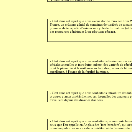
- C'est dans cet esprit que nous avons décidé d'inviter Tom
France, un créateur génial de centaines de variétés de tomate
pommes de terre, afin d'animer un cycle de formations (et de
des ressources génétiques à un très vaste réseau).
- C'est dans cet esprit que nous souhaitons disséminer des va
céréales annuelles et introduire, même, des variétés de céréal
dont la pérennité et la résilience en font des plantes de biom
excellence, à l'usage de la fertilité humique.
- C'est dans cet esprit que nous souhaitons introduire des tu
et autres plantes amérindiennes sur lesquelles des amateurs 
travaillent depuis des dizaines d'années.
- C'est dans cet esprit que nous souhaitons promouvoir les r
ceux que l'on appelle en Anglais des "free-breeders", qui oe
domaine public au service de la nutrition et de l'autonomie.