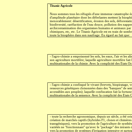
Titanic Agricole
Nous sommes tous les réfugiés d'une immense catastrophe é
d'amplitude planétaire dont les déferlantes mettent la biosphè
inexorablement: désertification, érosion des sols, déforestati
biodiversité, raréfaction de l'eau douce, pollution des nappe
archicontamination des organismes humains et animaux par l
chimiques, etc, etc. Le Titanic Agricole est en train de sombre
toute la biosphère dans son naufrage. Eu égard au fait que:
- l'agro-chimie a empoisonné les sols, les eaux, l'air et les al
son agriculture mortifère; laquelle agriculture mortifère fait 
multinationales de la chimie. Avec la complicité des Etats O
- l'agro-chimie a confisqué le vivant (brevets, biopiratage, v
ressources génétiques cloisonnées dans des "banques" de s
accessibles aux peuples); laquelle confiscation fait la fortune
multinationales de la semence. Avec la complicité des Etats 
- toute la recherche agronomique, depuis un siècle, a été ori
création de marchés captifs (hybrides F1, clones et chimères
transgéniques), vers la promotion de l'agriculture de synthès
variétés ne "fonctionnant" qu'avec le "package" des intrants 
vers la promotion de systèmes d'irrigation intensive et surtou