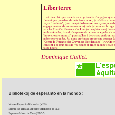
Liberterre
Il est bien clair que les articles ici présentés n'engagent que l
En tant que président de cette Association, je m'efforce de 
façon "modérée", (un concept tiédasse souvent synonyme d
engagement ou de consensus mou) mais j'ai souvent la rage
voir les Etats Occidentaux s'incliner (un euphémisme) devant
multinationales, brandir le spectre de la peur et appeler de 
"nouvel ordre mondial" pour pallier à des crises qu'ils ont s
même provoquées. J'ai donc créé mon propre site internet
L
"Contre la Tyrannie des Croyances Occidentales" (www.libert
contient à ce jour près de 400 pages et gräce auquel je puis
toute liberté.
Dominique Guillet.
Bibliotekoj de esperanto en la mondo :
Virtuala Esperanto-Biblioteko (VEB)
Scienca kaj Teknika Esperanto-Biblioteko (STEB)
Esperanto Muzeo de Vieno(IEMW)