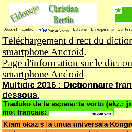
Accueil
Contact
Editions
En esperanto
Sur l'es
Panier/korbo
Téléchargement direct du dictio
smartphone Android
.
Page d'information sur le dictio
smartphone Android
Multidic 2016 : Dictionnaire fra
dessous.
Traduko de la esperanta vorto (ekz.: j
mot français:
Kiam okazis la unua universala Kong