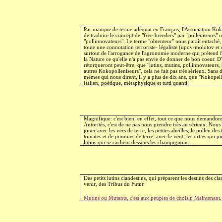
Par manque de terme adéquat en Français, l'Association Kok
de traduire le concept de "free-breeders" par "polleniseurs" 
"pollinnovateurs". Le terme "obtenteur" nous paraît entaché, 
toute une connotation terroriste- légaliste (upov-molotov et
surtout de l'arrogance de l'agronomie moderne qui prétend f
la Nature ce qu'elle n'a pas envie de donner de bon coeur. 
rétorqueront peut-être, que "lutins, mutins, pollinnovateurs,
autres Kokopolleniseurs", cela ne fait pas très sérieux. Sans 
mêmes qui nous dirent, il y a plus de dix ans, que "Kokopelli"
Italien, poétique, métaphysique et tutti quanti.
Magnifique: c'est bien, en effet, tout ce que nous demandon
Autorités, c'est de ne pas nous prendre très au sérieux. Nous
jouer avec les vers de terre, les petites abeilles, le pollen des
tomates et de pommes de terre, avec le vent, les orties qui pi
lutins qui se cachent dessous les champignons ...
Des petits lutins clandestins, qui préparent les destins des cla
venir, des Tribus du Futur.
Mutins ou Mutants, c'est aux peuples de choisir. Maintenant.