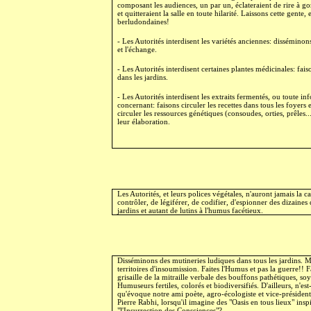
composant les audiences, un par un, éclateraient de rire à g
et quitteraient la salle en toute hilarité. Laissons cette gente, e
berludondaines!
- Les Autorités interdisent les variétés anciennes: disséminon
et l'échange.
- Les Autorités interdisent certaines plantes médicinales: faiso
dans les jardins.
- Les Autorités interdisent les extraits fermentés, ou toute in
concernant: faisons circuler les recettes dans tous les foyers e
circuler les ressources génétiques (consoudes, orties, prêles..
leur élaboration.
Les Autorités, et leurs polices végétales, n'auront jamais la c
contrôler, de légiférer, de codifier, d'espionner des dizaines 
jardins et autant de lutins à l'humus facétieux.
Disséminons des mutineries ludiques dans tous les jardins. Mu
territoires d'insoumission. Faites l'Humus et pas la guerre!! F
grisaille de la mitraille verbale des bouffons pathétiques, so
Humuseurs fertiles, colorés et biodiversifiés. D'ailleurs, n'est
qu'évoque notre ami poète, agro-écologiste et vice-présiden
Pierre Rabhi, lorsqu'il imagine des "Oasis en tous lieux" insp
"l'Insurrection des Consciences"?